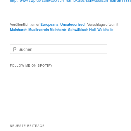
http://www.swp.de/schwaebisch_hall/lokales/schwaebisch_hall/art118
Veröffentlicht unter
Europeana
,
Uncategorized
|
Verschlagwortet mit
Mainhardt
,
Musikverein Mainhardt
,
Schwäbisch Hall
,
Waldhalle
S
u
c
h
FOLLOW ME ON SPOTIFY
e
n
NEUESTE BEITRÄGE