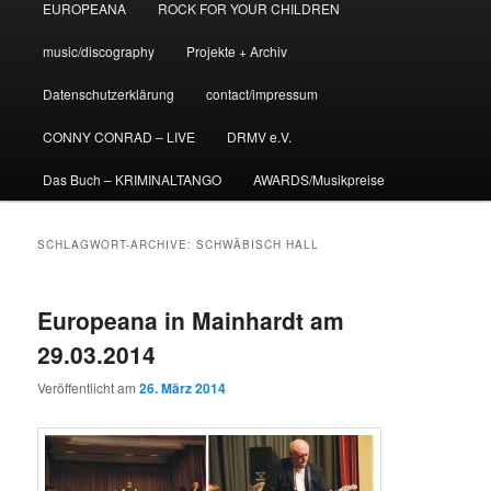
EUROPEANA
ROCK FOR YOUR CHILDREN
music/discography
Projekte + Archiv
Datenschutzerklärung
contact/impressum
CONNY CONRAD – LIVE
DRMV e.V.
Das Buch – KRIMINALTANGO
AWARDS/Musikpreise
SCHLAGWORT-ARCHIVE:
SCHWÄBISCH HALL
Europeana in Mainhardt am
29.03.2014
Veröffentlicht am
26. März 2014