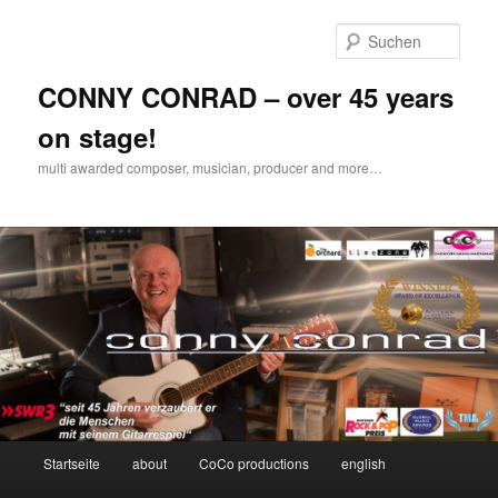
Zum
Inhalt
Such
wechseln
CONNY CONRAD – over 45 years
on stage!
multi awarded composer, musician, producer and more…
Hauptmenü
Startseite
about
CoCo productions
english