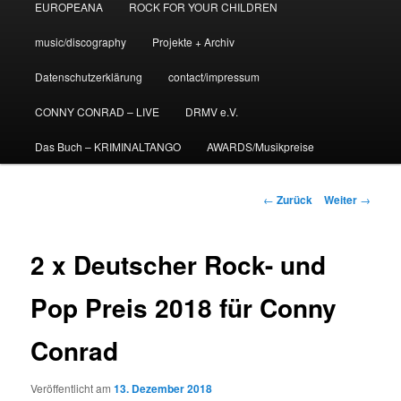
EUROPEANA
ROCK FOR YOUR CHILDREN
music/discography
Projekte + Archiv
Datenschutzerklärung
contact/impressum
CONNY CONRAD – LIVE
DRMV e.V.
Das Buch – KRIMINALTANGO
AWARDS/Musikpreise
Beitrags-
←
Zurück
Weiter
→
Navigation
2 x Deutscher Rock- und
Pop Preis 2018 für Conny
Conrad
Veröffentlicht am
13. Dezember 2018