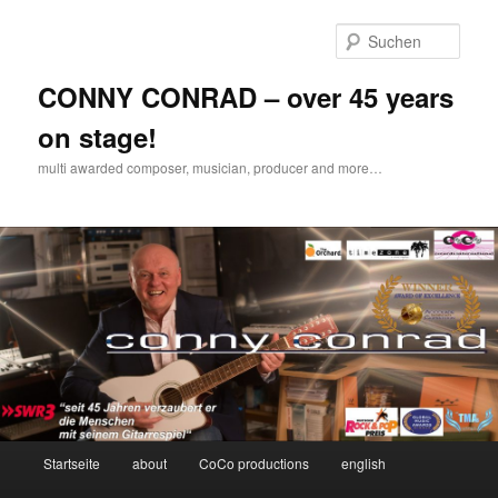
Zum
Inhalt
Such
wechseln
CONNY CONRAD – over 45 years
on stage!
multi awarded composer, musician, producer and more…
Hauptmenü
Startseite
about
CoCo productions
english