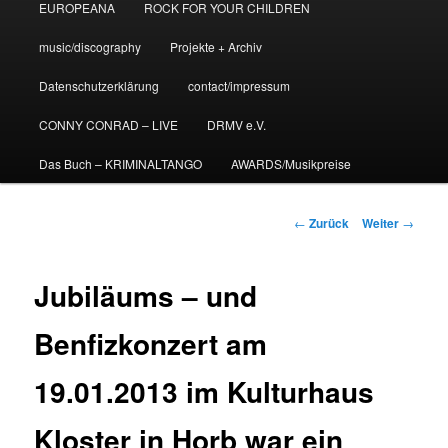
EUROPEANA
ROCK FOR YOUR CHILDREN
music/discography
Projekte + Archiv
Datenschutzerklärung
contact/impressum
CONNY CONRAD – LIVE
DRMV e.V.
Das Buch – KRIMINALTANGO
AWARDS/Musikpreise
Beitrags-
←
Zurück
Weiter
→
Navigation
Jubiläums – und
Benfizkonzert am
19.01.2013 im Kulturhaus
Kloster in Horb war ein