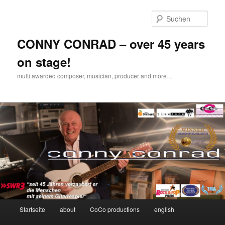
Zum
Inhalt
Such
wechseln
CONNY CONRAD – over 45 years
on stage!
multi awarded composer, musician, producer and more…
Hauptmenü
Startseite
about
CoCo productions
english