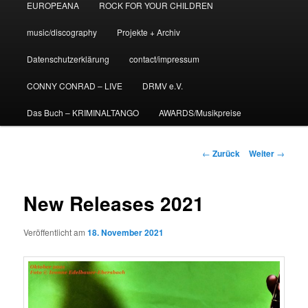
EUROPEANA
ROCK FOR YOUR CHILDREN
music/discography
Projekte + Archiv
Datenschutzerklärung
contact/impressum
CONNY CONRAD – LIVE
DRMV e.V.
Das Buch – KRIMINALTANGO
AWARDS/Musikpreise
Beitrags-
←
Zurück
Weiter
→
Navigation
New Releases 2021
Veröffentlicht am
18. November 2021