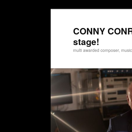
Zum
Inhalt
wechseln
CONNY CONRA
stage!
multi awarded composer, musi