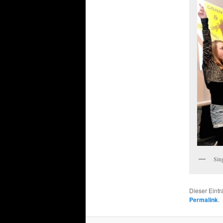
Sin
Dieser Eintr
Permalink
.