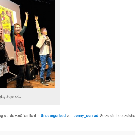
ging Superkidz
ag wurde veröffentlicht in
Uncategorized
von
conny_conrad
. Setze ein Lesezeich