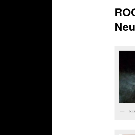
ROC
Neu
Rit