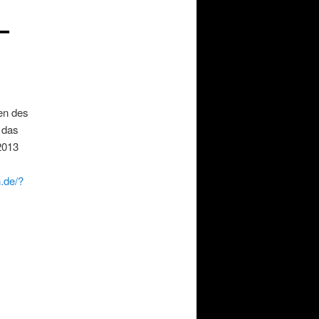
–
en des
 das
2013
n.de/?