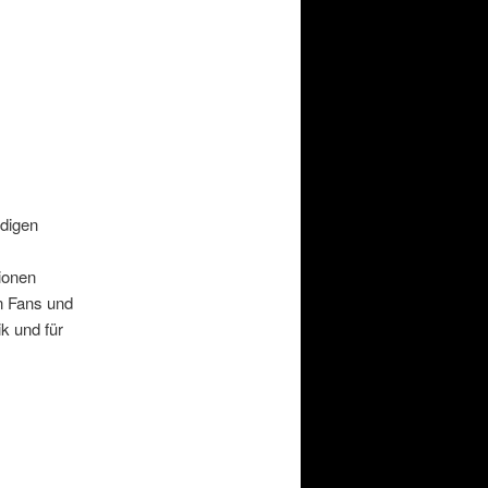
rdigen
tionen
n Fans und
k und für