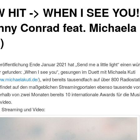
 HIT -> WHEN I SEE YOU!
nny Conrad feat. Michaela
)
eröffentlichung Ende Januar 2021 hat „Send me a little light“ einen wü
 gefunden: „When I see you“, gesungen im Duett mit Michaela Kuti
ww.michaelakuti.de/
), wird bereits tausendfach auf über 800 Radiosta
 findet auf den maßgeblichen Streamingportalen ebenso tausende vo
nerhalb von zwei Monaten bereits 10 internationale Awards für die Musi
video.
 Streaming und Video: