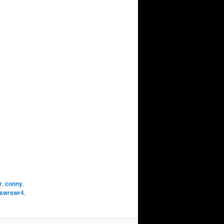
r
,
conny
,
swrswr4
,