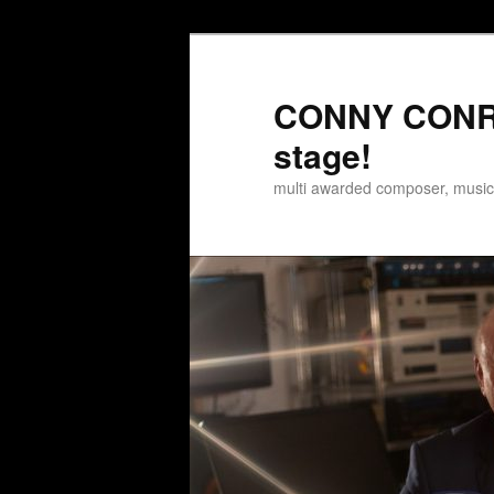
Zum
Inhalt
wechseln
CONNY CONRA
stage!
multi awarded composer, musi