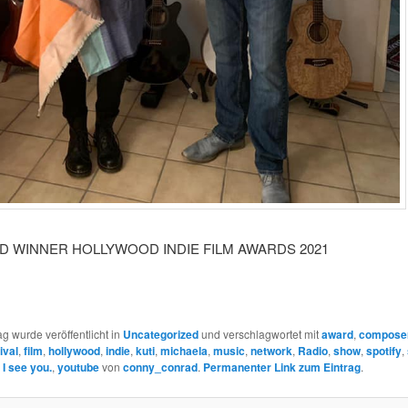
RD WINNER HOLLYWOOD INDIE FILM AWARDS 2021
ag wurde veröffentlicht in
Uncategorized
und verschlagwortet mit
award
,
compose
ival
,
film
,
hollywood
,
indie
,
kuti
,
michaela
,
music
,
network
,
Radio
,
show
,
spotify
,
I see you.
,
youtube
von
conny_conrad
.
Permanenter Link zum Eintrag
.