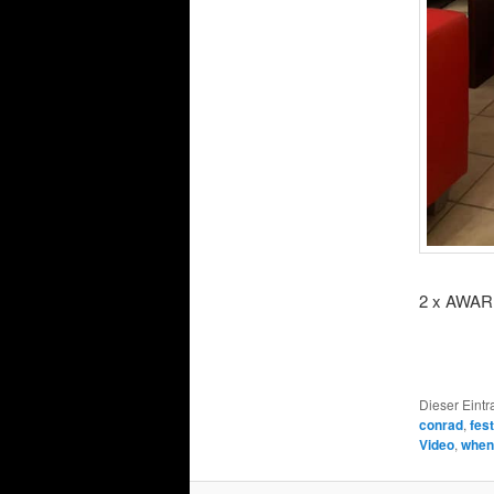
2 x AWA
Dieser Eintr
conrad
,
fest
Video
,
when 