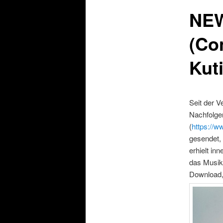
NEW
(Co
Kuti
Seit der V
Nachfolger
(
https://w
gesendet,
erhielt in
das Musik
Download,