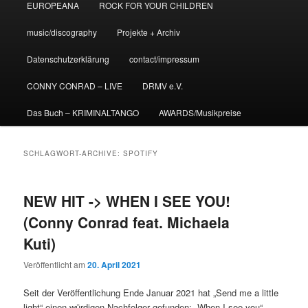
EUROPEANA
ROCK FOR YOUR CHILDREN
music/discography
Projekte + Archiv
Datenschutzerklärung
contact/impressum
CONNY CONRAD – LIVE
DRMV e.V.
Das Buch – KRIMINALTANGO
AWARDS/Musikpreise
SCHLAGWORT-ARCHIVE:
SPOTIFY
NEW HIT -> WHEN I SEE YOU!
(Conny Conrad feat. Michaela
Kuti)
Veröffentlicht am
20. April 2021
Seit der Veröffentlichung Ende Januar 2021 hat „Send me a little
light“ einen würdigen Nachfolger gefunden: „When I see you“,