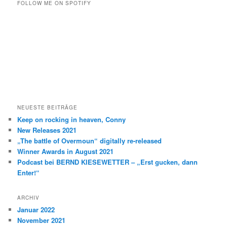
h
FOLLOW ME ON SPOTIFY
e
n
NEUESTE BEITRÄGE
Keep on rocking in heaven, Conny
New Releases 2021
„The battle of Overmoun“ digitally re-released
Winner Awards in August 2021
Podcast bei BERND KIESEWETTER – „Erst gucken, dann
Enter!“
ARCHIV
Januar 2022
November 2021