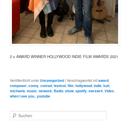
2 x AWARD WINNER HOLLYWOOD INDIE FILM AWARDS 2021
Veröffentlicht unter
Uncategorized
|
Verschlagwortet mit
award
,
composer
,
conny
,
conrad
,
festival
,
film
,
hollywood
,
indie
,
kuti
,
michaela
,
music
,
network
,
Radio
,
show
,
spotify
,
swrswr4
,
Video
,
when I see you.
,
youtube
S
u
c