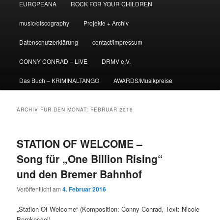
EUROPEANA
ROCK FOR YOUR CHILDREN
music/discography
Projekte + Archiv
Datenschutzerklärung
contact/impressum
CONNY CONRAD – LIVE
DRMV e.V.
Das Buch – KRIMINALTANGO
AWARDS/Musikpreise
ARCHIV FÜR DEN MONAT:
FEBRUAR 2016
STATION OF WELCOME –
Song für „One Billion Rising“
und den Bremer Bahnhof
Veröffentlicht am
4. Februar 2016
„Station Of Welcome“ (Komposition: Conny Conrad, Text: Nicole
Bornkessel)