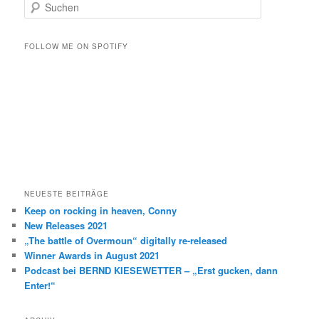
S
u
c
h
FOLLOW ME ON SPOTIFY
e
n
NEUESTE BEITRÄGE
Keep on rocking in heaven, Conny
New Releases 2021
„The battle of Overmoun“ digitally re-released
Winner Awards in August 2021
Podcast bei BERND KIESEWETTER – „Erst gucken, dann
Enter!“