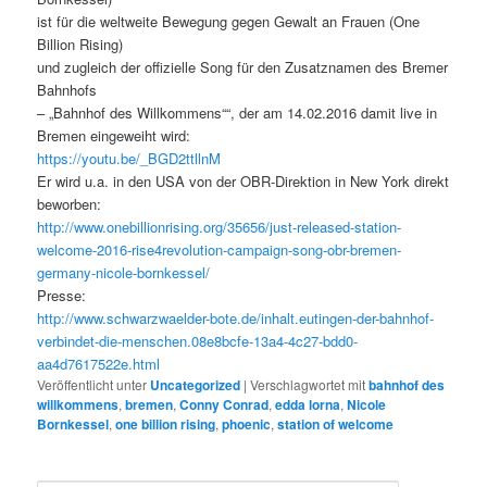
ist für die weltweite Bewegung gegen Gewalt an Frauen (One
Billion Rising)
und zugleich der offizielle Song für den Zusatznamen des Bremer
Bahnhofs
– „Bahnhof des Willkommens““, der am 14.02.2016 damit live in
Bremen eingeweiht wird:
https://youtu.be/_BGD2ttllnM
Er wird u.a. in den USA von der OBR-Direktion in New York direkt
beworben:
http://www.onebillionrising.org/35656/just-released-station-
welcome-2016-rise4revolution-campaign-song-obr-bremen-
germany-nicole-bornkessel/
Presse:
http://www.schwarzwaelder-bote.de/inhalt.eutingen-der-bahnhof-
verbindet-die-menschen.08e8bcfe-13a4-4c27-bdd0-
aa4d7617522e.html
Veröffentlicht unter
Uncategorized
|
Verschlagwortet mit
bahnhof des
willkommens
,
bremen
,
Conny Conrad
,
edda lorna
,
Nicole
Bornkessel
,
one billion rising
,
phoenic
,
station of welcome