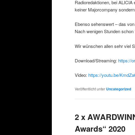
Radioredaktionen, bei ALICIA 
keiner Majorcompany sondern e
Ebenso sehenswert – das von
Nach wenigen Stunden schon f
Wir wünschen allen sehr viel S
Download/Streaming:
https:/
Video:
https://youtu.be/KmdZa
Veröffentlicht unter
Uncategorized
2 x AWARDWINN
Awards“ 2020