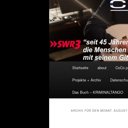
Hauptmenü
Startseite
about
CoCo p
Projekte + Archiv
Datenschu
Das Buch – KRIMINALTANGO
ARCHIV FÜR DEN MONAT:
AUGUST