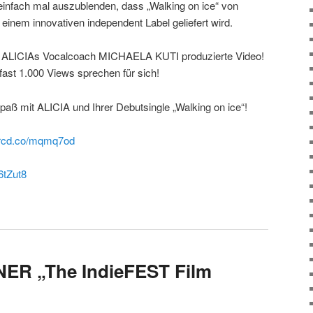
einfach mal auszublenden, dass „Walking on ice“ von
inem innovativen independent Label geliefert wird.
 ALICIAs Vocalcoach MICHAELA KUTI produzierte Video!
ast 1.000 Views sprechen für sich!
paß mit ALICIA und Ihrer Debutsingle „Walking on ice“!
/orcd.co/mqmq7od
6tZut8
ER „The IndieFEST Film