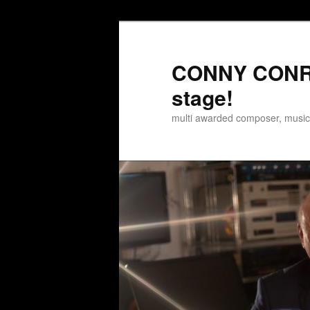
Zum
Zum
Inhalt
sekundären
wechseln
Inhalt
CONNY CONRA
wechseln
stage!
multi awarded composer, musi