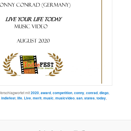
Verschlagwortet mit
2020
,
award
,
competition
,
conny
,
conrad
,
diego
,
,
indiefest
,
life
,
Live
,
merit
,
music
,
musicvideo
,
san
,
states
,
today
,