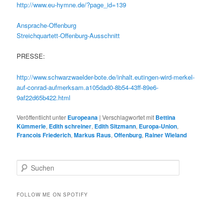
http://www.eu-hymne.de/?page_id=139
Ansprache-Offenburg
Streichquartett-Offenburg-Ausschnitt
PRESSE:
http://www.schwarzwaelder-bote.de/inhalt.eutingen-wird-merkel-
auf-conrad-aufmerksam.a105dad0-8b54-43ff-89e6-
9af22d65b422.html
Veröffentlicht unter
Europeana
|
Verschlagwortet mit
Bettina
Kümmerle
,
Edith schreiner
,
Edith Sitzmann
,
Europa-Union
,
Francois Friederich
,
Markus Raus
,
Offenburg
,
Rainer Wieland
S
u
c
h
FOLLOW ME ON SPOTIFY
e
n