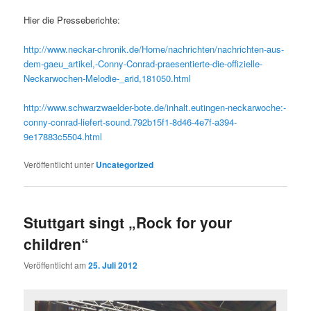
Hier die Presseberichte:
http://www.neckar-chronik.de/Home/nachrichten/nachrichten-aus-
dem-gaeu_artikel,-Conny-Conrad-praesentierte-die-offizielle-
Neckarwochen-Melodie-_arid,181050.html
http://www.schwarzwaelder-bote.de/inhalt.eutingen-neckarwoche:-
conny-conrad-liefert-sound.792b15f1-8d46-4e7f-a394-
9e17883c5504.html
Veröffentlicht unter
Uncategorized
Stuttgart singt „Rock for your
children“
Veröffentlicht am
25. Juli 2012