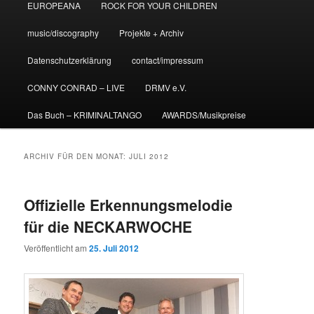
EUROPEANA
ROCK FOR YOUR CHILDREN
music/discography
Projekte + Archiv
Datenschutzerklärung
contact/impressum
CONNY CONRAD – LIVE
DRMV e.V.
Das Buch – KRIMINALTANGO
AWARDS/Musikpreise
ARCHIV FÜR DEN MONAT:
JULI 2012
Offizielle Erkennungsmelodie
für die NECKARWOCHE
Veröffentlicht am
25. Juli 2012