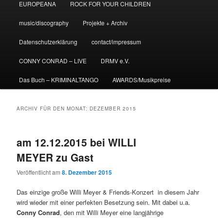
EUROPEANA
ROCK FOR YOUR CHILDREN
music/discography
Projekte + Archiv
Datenschutzerklärung
contact/impressum
CONNY CONRAD – LIVE
DRMV e.V.
Das Buch – KRIMINALTANGO
AWARDS/Musikpreise
ARCHIV FÜR DEN MONAT:
DEZEMBER 2015
am 12.12.2015 bei WILLI
MEYER zu Gast
Veröffentlicht am
8. Dezember 2015
Das einzige große Willi Meyer & Friends-Konzert in diesem Jahr
wird wieder mit einer perfekten Besetzung sein. Mit dabei u.a.
Conny Conrad
, den mit Willi Meyer eine langjährige