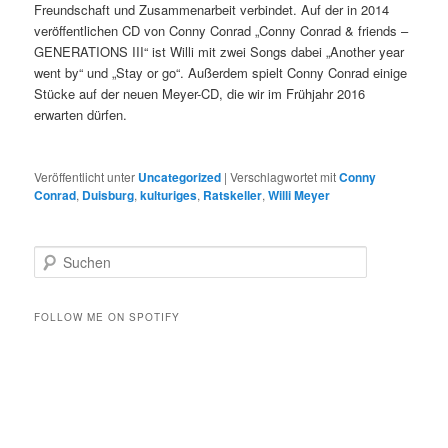
Freundschaft und Zusammenarbeit verbindet. Auf der in 2014
veröffentlichen CD von Conny Conrad „Conny Conrad & friends –
GENERATIONS III“ ist Willi mit zwei Songs dabei „Another year
went by“ und „Stay or go“. Außerdem spielt Conny Conrad einige
Stücke auf der neuen Meyer-CD, die wir im Frühjahr 2016
erwarten dürfen.
Veröffentlicht unter
Uncategorized
|
Verschlagwortet mit
Conny
Conrad
,
Duisburg
,
kulturiges
,
Ratskeller
,
Willi Meyer
S
u
c
h
FOLLOW ME ON SPOTIFY
e
n