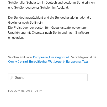
Schüler aller Schularten in Deutschland sowie an Schülerinnen
und Schüler deutscher Schulen im Ausland.
Der Bundestagspräsident und die Bundeskanzlerin laden die
Gewinner nach Berlin ein.
Die Preisträger der besten fünf Gesangstexte werden zur
Uraufführung mit Chorsatz nach Berlin und nach Straßburg
eingeladen.
Veröffentlicht unter
Europeana
,
Uncategorized
|
Verschlagwortet mit
Conny Conrad
,
Europäischer Wettbewerb
,
Europeana
,
Text
S
u
c
h
FOLLOW ME ON SPOTIFY
e
n