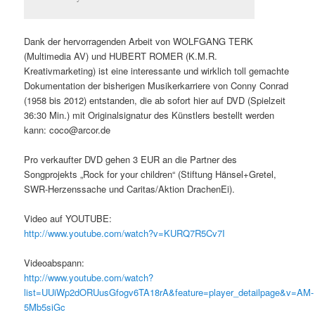
Dank der hervorragenden Arbeit von WOLFGANG TERK
(Multimedia AV) und HUBERT ROMER (K.M.R.
Kreativmarketing) ist eine interessante und wirklich toll gemachte
Dokumentation der bisherigen Musikerkarriere von Conny Conrad
(1958 bis 2012) entstanden, die ab sofort hier auf DVD (Spielzeit
36:30 Min.) mit Originalsignatur des Künstlers bestellt werden
kann: coco@arcor.de
Pro verkaufter DVD gehen 3 EUR an die Partner des
Songprojekts „Rock for your children“ (Stiftung Hänsel+Gretel,
SWR-Herzenssache und Caritas/Aktion DrachenEi).
Video auf YOUTUBE:
http://www.youtube.com/watch?v=KURQ7R5Cv7I
Videoabspann:
http://www.youtube.com/watch?
list=UUiWp2dORUusGfogv6TA18rA&feature=player_detailpage&v=AM-
5Mb5siGc