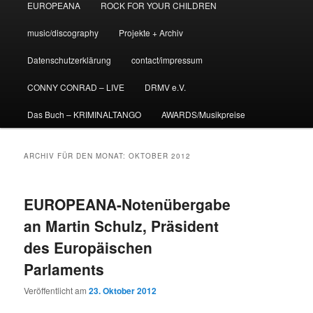
EUROPEANA
ROCK FOR YOUR CHILDREN
music/discography
Projekte + Archiv
Datenschutzerklärung
contact/impressum
CONNY CONRAD – LIVE
DRMV e.V.
Das Buch – KRIMINALTANGO
AWARDS/Musikpreise
ARCHIV FÜR DEN MONAT:
OKTOBER 2012
EUROPEANA-Notenübergabe
an Martin Schulz, Präsident
des Europäischen
Parlaments
Veröffentlicht am
23. Oktober 2012