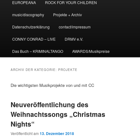
EUROPEANA
ROCK FOR YOUR CHILDREN
music/discography
Projekte + Archiv
Datenschutzerklärung
contact/impressum
CONNY CONRAD – LIVE
DRMV e.V.
Das Buch – KRIMINALTANGO
AWARDS/Musikpreise
ARCHIV DER KATEGORIE:
PROJEKTE
Die wichtigsten Musikprojekte von und mit CC
Neuveröffentlichung des
Weihnachtssongs „Christmas
Nights“
Veröffentlicht am
13. Dezember 2018