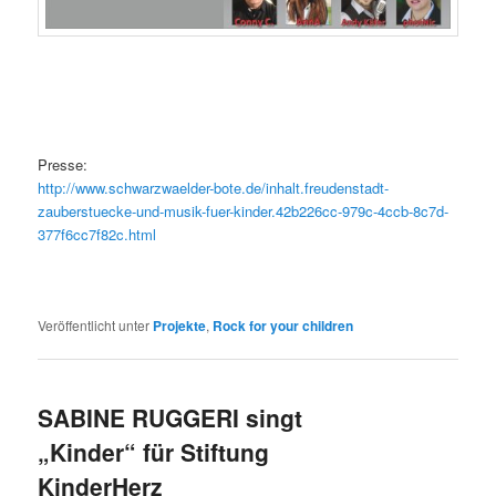
Presse:
http://www.schwarzwaelder-bote.de/inhalt.freudenstadt-
zauberstuecke-und-musik-fuer-kinder.42b226cc-979c-4ccb-8c7d-
377f6cc7f82c.html
Veröffentlicht unter
Projekte
,
Rock for your children
SABINE RUGGERI singt
„Kinder“ für Stiftung
KinderHerz