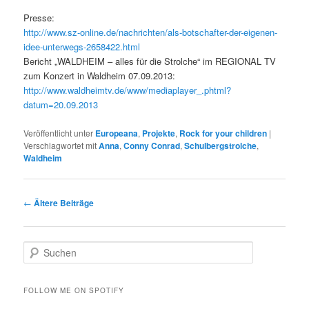
Presse:
http://www.sz-online.de/nachrichten/als-botschafter-der-eigenen-
idee-unterwegs-2658422.html
Bericht „WALDHEIM – alles für die Strolche“ im REGIONAL TV
zum Konzert in Waldheim 07.09.2013:
http://www.waldheimtv.de/www/mediaplayer_.phtml?
datum=20.09.2013
Veröffentlicht unter
Europeana
,
Projekte
,
Rock for your children
|
Verschlagwortet mit
Anna
,
Conny Conrad
,
Schulbergstrolche
,
Waldheim
Beitrags-
←
Ältere Beiträge
Navigation
S
u
c
h
FOLLOW ME ON SPOTIFY
e