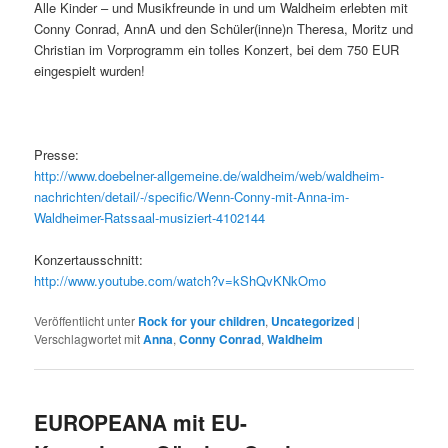
Alle Kinder – und Musikfreunde in und um Waldheim erlebten mit
Conny Conrad, AnnA und den Schüler(inne)n Theresa, Moritz und
Christian im Vorprogramm ein tolles Konzert, bei dem 750 EUR
eingespielt wurden!
Presse:
http://www.doebelner-allgemeine.de/waldheim/web/waldheim-
nachrichten/detail/-/specific/Wenn-Conny-mit-Anna-im-
Waldheimer-Ratssaal-musiziert-4102144
Konzertausschnitt:
http://www.youtube.com/watch?v=kShQvKNkOmo
Veröffentlicht unter
Rock for your children
,
Uncategorized
|
Verschlagwortet mit
Anna
,
Conny Conrad
,
Waldheim
EUROPEANA mit EU-