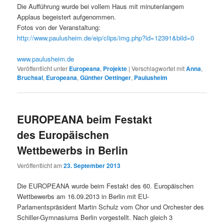
Die Aufführung wurde bei vollem Haus mit minutenlangem
Applaus begeistert aufgenommen.
Fotos von der Veranstaltung:
http://www.paulusheim.de/eip/clips/img.php?id=12391&bild=0
www.paulusheim.de
Veröffentlicht unter
Europeana
,
Projekte
|
Verschlagwortet mit
Anna
,
Bruchsal
,
Europeana
,
Günther Oettinger
,
Paulusheim
EUROPEANA beim Festakt
des Europäischen
Wettbewerbs in Berlin
Veröffentlicht am
23. September 2013
Die EUROPEANA wurde beim Festakt des 60. Europäischen
Wettbewerbs am 16.09.2013 in Berlin mit EU-
Parlamentspräsident Martin Schulz vom Chor und Orchester des
Schiller-Gymnasiums Berlin vorgestellt. Nach gleich 3