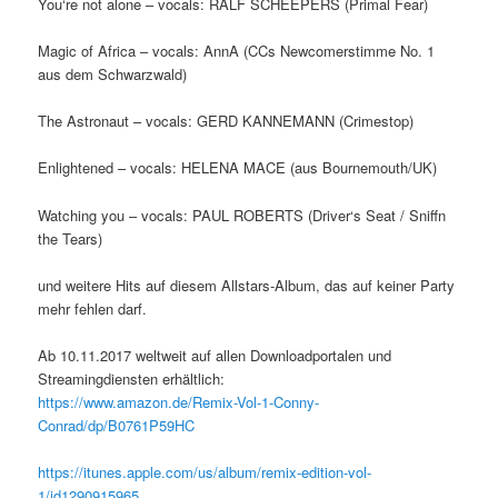
You‘re not alone – vocals: RALF SCHEEPERS (Primal Fear)
Magic of Africa – vocals: AnnA (CCs Newcomerstimme No. 1
aus dem Schwarzwald)
The Astronaut – vocals: GERD KANNEMANN (Crimestop)
Enlightened – vocals: HELENA MACE (aus Bournemouth/UK)
Watching you – vocals: PAUL ROBERTS (Driver‘s Seat / Sniffn
the Tears)
und weitere Hits auf diesem Allstars-Album, das auf keiner Party
mehr fehlen darf.
Ab 10.11.2017 weltweit auf allen Downloadportalen und
Streamingdiensten erhältlich:
https://www.amazon.de/Remix-Vol-1-Conny-
Conrad/dp/B0761P59HC
https://itunes.apple.com/us/album/remix-edition-vol-
1/id1290915965