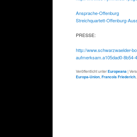
Ansprache-Offenburg
Streichquartett-Offenburg-Auss
PRESSE:
http://www.schwarzwaelder-bot
aufmerksam.a105dad0-8b54-43
Veröffentlicht unter
Europeana
|
Vers
Europa-Union
,
Francois Friederich