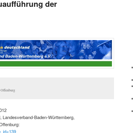
uaufführung der
e Offenburg
012
d, Landesverband-Baden-Württemberg,
Offenburg:
e_id=139