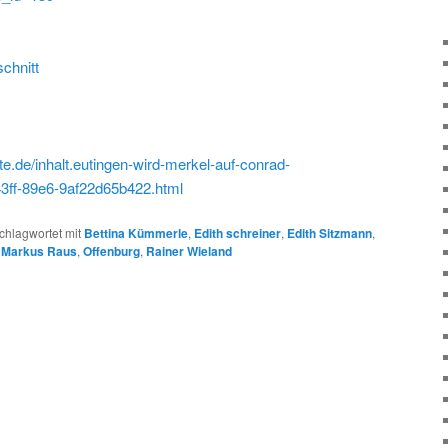
chnitt
e.de/inhalt.eutingen-wird-merkel-auf-conrad-
ff-89e6-9af22d65b422.html
chlagwortet mit
Bettina Kümmerle
,
Edith schreiner
,
Edith Sitzmann
,
,
Markus Raus
,
Offenburg
,
Rainer Wieland