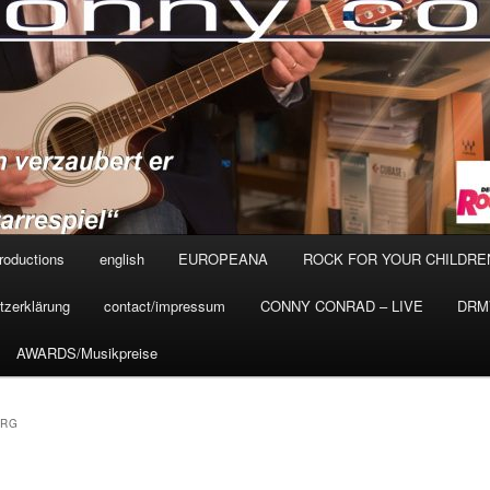
roductions
english
EUROPEANA
ROCK FOR YOUR CHILDRE
tzerklärung
contact/impressum
CONNY CONRAD – LIVE
DRMV
AWARDS/Musikpreise
URG