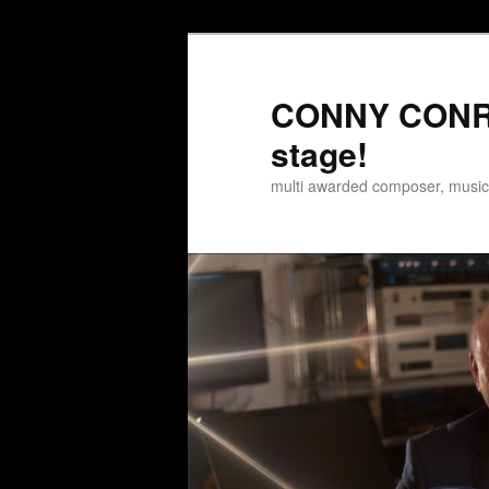
Zum
Zum
Inhalt
sekundären
wechseln
Inhalt
CONNY CONRA
wechseln
stage!
multi awarded composer, musi