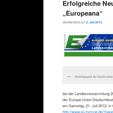
Erfolgreiche Ne
„Europeana“
Veröffentlicht am
3. Juli 2012
Streichquartett der Musikschul
bei der Landesversammlung 2
der Europa-Union Deutschlan
am Samstag, 21. Juli 2012, in 
http://www.eu-hymne.de/?pag