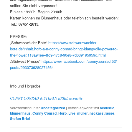
sollten Sie nicht verpassen!
Einlass 19:30h, Beginn 20:00h.
Karten können im Blumenhaus oder telefonisch bestellt werden:
Tel.:
07451-2615.
PRESSE:
„Schwarzwälder Bote“
https://www.schwarzwaelder-
bote.de/inhalt.horb-a-n-conny-conrad-bringt-klangvolle-power-to-
the-flower.118a94ee-4fc9-47c8-90e8-7d639195959d.html
„Südwest Presse“
https://www.facebook.com/conny.conrad.52/
posts/2930736280274564
Info und Hörprobe:
CONNY CONRAD & STEFAN BRIEL acoustic
Veröffentlicht unter
Uncategorized
|
Verschlagwortet mit
acoustic
,
blumenhaus
,
Conny Conrad
,
Horb
,
Live
,
müller
,
neckarstrasse
,
Stefan Briel