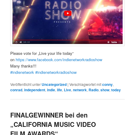
Please vote for „Live your life today“
on
https://www.facebook.com/indienetworkradioshow
Many thanks!!!
#indienetwork
#indienetworkradioshow
Veröffentlicht unter
Uncategorized
|
Verschlagwortet mit
conny
,
conrad
,
independent
,
indie
,
life
,
Live
,
network
,
Radio
,
show
,
today
FINALGEWINNER bei den
„CALIFORNIA MUSIC VIDEO
FILM AWARDS“