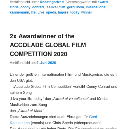
Veröffentlicht unter
Uncategorized
|
Verschlagwortet mit
award
,
Chris
,
conny
,
conrad
,
festival
,
film
,
gerd
,
india
,
international
,
kannemann
,
life
,
Live
,
speda
,
tagore
,
today
,
winner
2x Awardwinner of the
ACCOLADE GLOBAL FILM
COMPETITION 2020
Veröffentlicht am
9. Juni 2020
Einer der größten internationalen Film- und Musikpreise, die es in
den USA gibt,
– „Accolade Global Film Competition“ verleiht Conny Conrad und
seinem Song
„Live your life today“ den „
Award of Excellence
“ und für das
Musikvideo zum Song
den „
Award of Merit
“!
Diese Auszeichnungen sind auch Ehrungen für
Gerd
Kannemann
(vocals) und Chris Speda (videoproducer)!
Der „Accolade“ ist ein hoher Preis. Die Gewinnerbeiträge werden