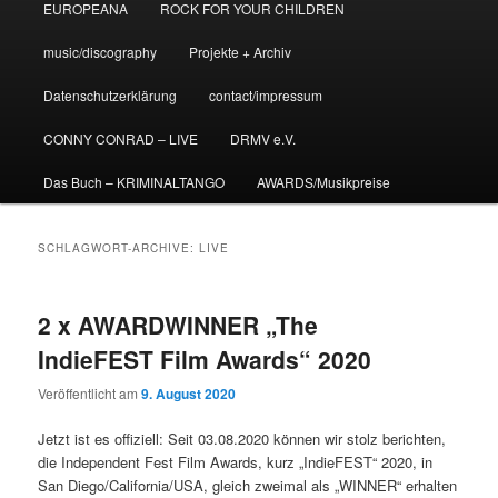
EUROPEANA
ROCK FOR YOUR CHILDREN
music/discography
Projekte + Archiv
Datenschutzerklärung
contact/impressum
CONNY CONRAD – LIVE
DRMV e.V.
Das Buch – KRIMINALTANGO
AWARDS/Musikpreise
SCHLAGWORT-ARCHIVE:
LIVE
2 x AWARDWINNER „The
IndieFEST Film Awards“ 2020
Veröffentlicht am
9. August 2020
Jetzt ist es offiziell: Seit 03.08.2020 können wir stolz berichten,
die Independent Fest Film Awards, kurz „IndieFEST“ 2020, in
San Diego/California/USA, gleich zweimal als „WINNER“ erhalten