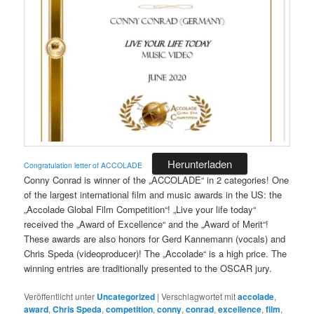
Herunterladen
Congratulation letter of ACCOLADE
Conny Conrad is winner of the „ACCOLADE“ in 2 categories! One
of the largest international film and music awards in the US: the
„Accolade Global Film Competition“! „Live your life today“
received the „Award of Excellence“ and the „Award of Merit“!
These awards are also honors for Gerd Kannemann (vocals) and
Chris Speda (videoproducer)! The „Accolade“ is a high price. The
winning entries are traditionally presented to the OSCAR jury.
Veröffentlicht unter
Uncategorized
|
Verschlagwortet mit
accolade
,
award
,
Chris Speda
,
competition
,
conny
,
conrad
,
excellence
,
film
,