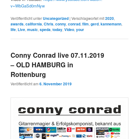
v=WbGaSd0mNyw
Veröffentlicht unter
Uncategorized
|
Verschlagwortet mit
2020
,
awards
,
california
,
Chris
,
conny
,
conrad
,
film
,
gerd
,
kannemann
,
life
,
Live
,
music
,
speda
,
today
,
Video
,
your
Conny Conrad live 07.11.2019
– OLD HAMBURG in
Rottenburg
Veröffentlicht am
6. November 2019