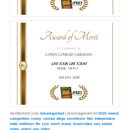
Veröffentlicht unter
Uncategorized
|
Verschlagwortet mit
2020
,
award
,
competition
,
conny
,
conrad
,
diego
,
excellence
,
film
,
independent
,
indie
,
indiefest
,
life
,
Live
,
merit
,
music
,
musicvideo
,
san
,
states
,
today
,
united
,
usa
,
Video