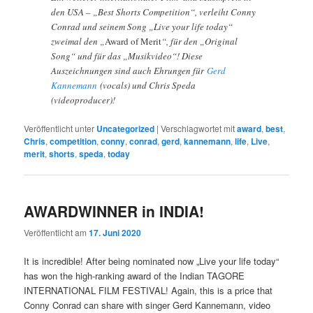
den USA – „Best Shorts Competition“, verleiht Conny
Conrad und seinem Song „Live your life today“
zweimal den „
Award of Merit
“, für den „Original
Song“ und für das „Musikvideo“! Diese
Auszeichnungen sind auch Ehrungen für
Gerd
Kannemann
(vocals) und Chris Speda
(videoproducer)!
Veröffentlicht unter
Uncategorized
|
Verschlagwortet mit
award
,
best
,
Chris
,
competition
,
conny
,
conrad
,
gerd
,
kannemann
,
life
,
Live
,
merit
,
shorts
,
speda
,
today
AWARDWINNER in INDIA!
Veröffentlicht am
17. Juni 2020
It is incredible! After being nominated now „Live your life today“
has won the high-ranking award of the Indian TAGORE
INTERNATIONAL FILM FESTIVAL! Again, this is a price that
Conny Conrad can share with singer Gerd Kannemann, video