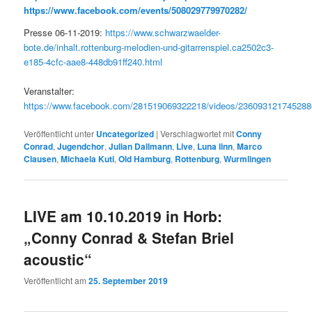
https://www.facebook.com/events/508029779970282/
Presse 06-11-2019:
https://www.schwarzwaelder-
bote.de/inhalt.rottenburg-melodien-und-gitarrenspiel.ca2502c3-
e185-4cfc-aae8-448db91ff240.html
Veranstalter:
https://www.facebook.com/281519069322218/videos/236093121745288
Veröffentlicht unter
Uncategorized
|
Verschlagwortet mit
Conny
Conrad
,
Jugendchor
,
Julian Dallmann
,
Live
,
Luna linn
,
Marco
Clausen
,
Michaela Kuti
,
Old Hamburg
,
Rottenburg
,
Wurmlingen
LIVE am 10.10.2019 in Horb:
„Conny Conrad & Stefan Briel
acoustic“
Veröffentlicht am
25. September 2019