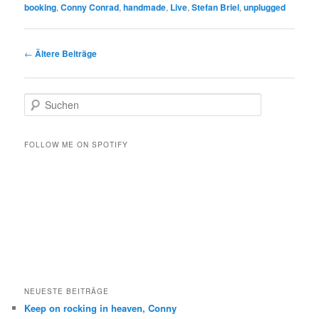
booking
,
Conny Conrad
,
handmade
,
Live
,
Stefan Briel
,
unplugged
Beitrags-
←
Ältere Beiträge
Navigation
S
u
c
h
FOLLOW ME ON SPOTIFY
e
n
NEUESTE BEITRÄGE
Keep on rocking in heaven, Conny