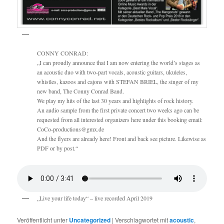
CONNY CONRAD:
„I can proudly announce that I am now entering the world’s stages as
an acoustic duo with two-part vocals, acoustic guitars, ukuleles,
whistles, kazoos and cajons with STEFAN BRIEL, the singer of my
new band, The Conny Conrad Band.
We play my hits of the last 30 years and highlights of rock history.
An audio sample from the first private concert two weeks ago can be
requested from all interested organizers here under this booking email:
CoCo-productions@gmx.de
And the flyers are already here! Front and back see picture. Likewise as
PDF or by post.“
„Live your life today“ – live recorded April 2019
Veröffentlicht unter
Uncategorized
|
Verschlagwortet mit
acoustic
,