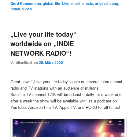
Gerd Kannemann
,
global
,
life
,
Live
,
merit
,
music
,
original
,
song
,
today
,
Video
„Live your life today“
worldwide on „INDIE
NETWORK RADIO“!
Veröffentlicht am
26. März 2020
Great news! „Live your life today“ again on several international
radio and TV stations with an audience of millions!
Satellite TV channel TZiK will broadcast it daily for a week and
after a week the show will be available 24/7 as a podcast on
YouTube, Amazon Fire TV, Apple TV, and ROKU for all times!