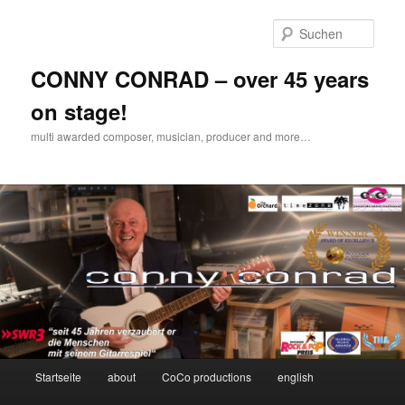
Zum
Zum
Inhalt
sekundären
Such
wechseln
Inhalt
wechseln
CONNY CONRAD – over 45 years
on stage!
multi awarded composer, musician, producer and more…
Hauptmenü
Startseite
about
CoCo productions
english