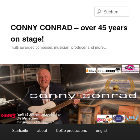
Zum
Inhalt
Such
wechseln
CONNY CONRAD – over 45 years
on stage!
multi awarded composer, musician, producer and more…
Hauptmenü
Startseite
about
CoCo productions
english