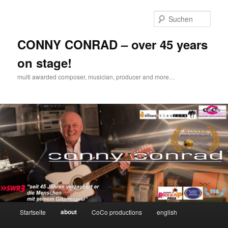
Zum
Inhalt
Such
wechseln
CONNY CONRAD – over 45 years
on stage!
multi awarded composer, musician, producer and more…
Hauptmenü
about
Startseite
CoCo productions
english