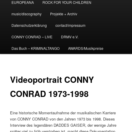
EUROPEANA
ROCK FOR YOUR CHILDREN
music/discography
Projekte + Archiv
Datenschutzerklärung
contact/impressum
CONNY CONRAD – LIVE
DRMV e.V.
Das Buch – KRIMINALTANGO
AWARDS/Musikpreise
Videoportrait CONNY
CONRAD 1973-1998
Eine historische Momentaufnahme der musikalischen Karriere
von CONNY CONRAD von den Jahren 1973 bis 1998. Dieses
Interview des legendären DADDES GAISER, der wenige Jahre
später viel zu früh verstorben ist, macht diese Dokumentation