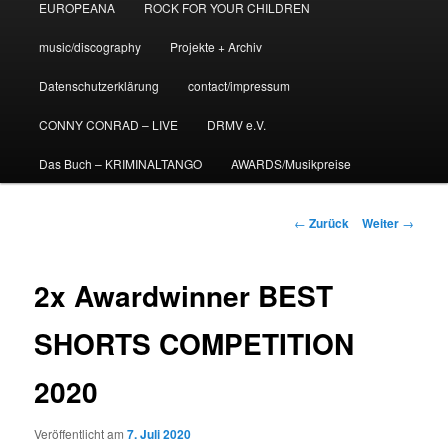
EUROPEANA
ROCK FOR YOUR CHILDREN
music/discography
Projekte + Archiv
Datenschutzerklärung
contact/impressum
CONNY CONRAD – LIVE
DRMV e.V.
Das Buch – KRIMINALTANGO
AWARDS/Musikpreise
Beitrags-
←
Zurück
Weiter
→
Navigation
2x Awardwinner BEST
SHORTS COMPETITION
2020
Veröffentlicht am
7. Juli 2020