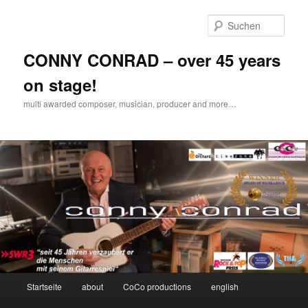
Zum
Inhalt
Such
wechseln
CONNY CONRAD – over 45 years
on stage!
multi awarded composer, musician, producer and more…
Hauptmenü
Startseite
about
CoCo productions
english