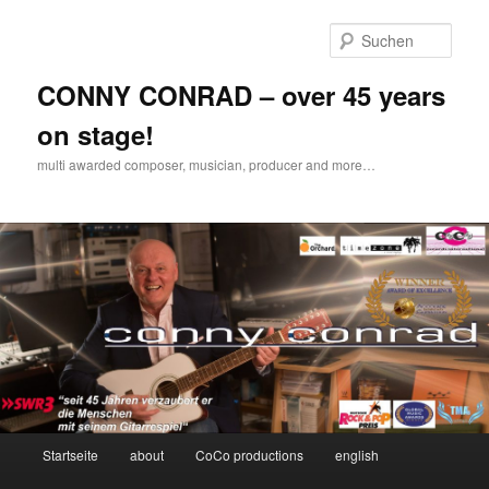
Zum
Inhalt
Such
wechseln
CONNY CONRAD – over 45 years
on stage!
multi awarded composer, musician, producer and more…
Hauptmenü
Startseite
about
CoCo productions
english