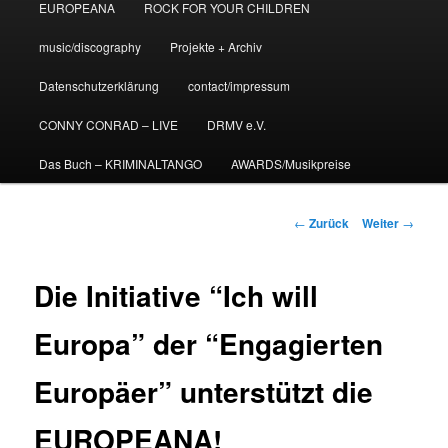
EUROPEANA
ROCK FOR YOUR CHILDREN
music/discography
Projekte + Archiv
Datenschutzerklärung
contact/impressum
CONNY CONRAD – LIVE
DRMV e.V.
Das Buch – KRIMINALTANGO
AWARDS/Musikpreise
Beitrags-
←
Zurück
Weiter
→
Navigation
Die Initiative “Ich will
Europa” der “Engagierten
Europäer” unterstützt die
EUROPEANA!