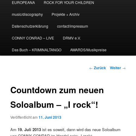
EUROPEANA
ROCK FOR YOUR CHILDREN
music/discography
Projekte + Archiv
Datenschutzerklärung
contact/impressum
CONNY CONRAD – LIVE
DRMV e.V.
Das Buch – KRIMINALTANGO
AWARDS/Musikpreise
Beitrags-
←
Zurück
Weiter
→
Navigation
Countdown zum neuen
Soloalbum – „I rock“!
Veröffentlicht am
11. Juni 2013
Am
19. Juli 2013
ist es soweit, dann wird das neue Soloalbum
von CONNY CONRAD im Handel sein: „I rock“.