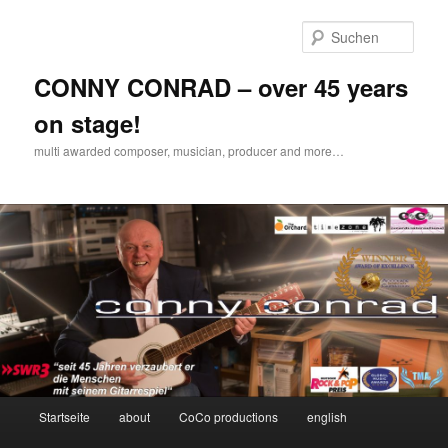
Zum
Inhalt
Such
wechseln
CONNY CONRAD – over 45 years
on stage!
multi awarded composer, musician, producer and more…
Hauptmenü
Startseite
about
CoCo productions
english