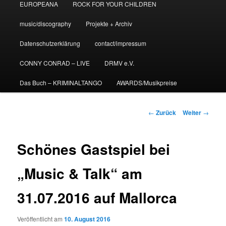
EUROPEANA
ROCK FOR YOUR CHILDREN
music/discography
Projekte + Archiv
Datenschutzerklärung
contact/impressum
CONNY CONRAD – LIVE
DRMV e.V.
Das Buch – KRIMINALTANGO
AWARDS/Musikpreise
Beitrags-
←
Zurück
Weiter
→
Navigation
Schönes Gastspiel bei
„Music & Talk“ am
31.07.2016 auf Mallorca
Veröffentlicht am
10. August 2016