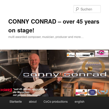
Zum
Inhalt
Such
wechseln
CONNY CONRAD – over 45 years
on stage!
multi awarded composer, musician, producer and more…
Hauptmenü
Startseite
about
CoCo productions
english