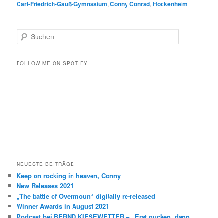
Carl-Friedrich-Gauß-Gymnasium
,
Conny Conrad
,
Hockenheim
S
u
c
h
FOLLOW ME ON SPOTIFY
e
n
NEUESTE BEITRÄGE
Keep on rocking in heaven, Conny
New Releases 2021
„The battle of Overmoun“ digitally re-released
Winner Awards in August 2021
Podcast bei BERND KIESEWETTER – „Erst gucken, dann