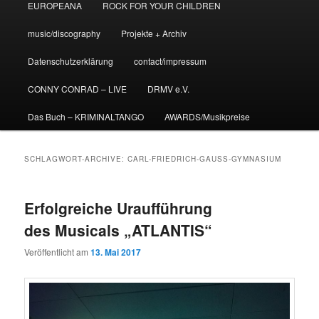
EUROPEANA
ROCK FOR YOUR CHILDREN
music/discography
Projekte + Archiv
Datenschutzerklärung
contact/impressum
CONNY CONRAD – LIVE
DRMV e.V.
Das Buch – KRIMINALTANGO
AWARDS/Musikpreise
SCHLAGWORT-ARCHIVE:
CARL-FRIEDRICH-GAUSS-GYMNASIUM
Erfolgreiche Uraufführung
des Musicals „ATLANTIS“
Veröffentlicht am
13. Mai 2017