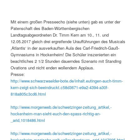
Mit einem großen Presseecho (siehe unten) gab es unter der
Patenschaft des Baden-Württembergischen
Landtagsabgeordneten Dr. Timm Kern am 10., 11. und
12.05.2017 gleich drei ergreifende Uraufführungen des Musicals
‚Atlantis‘ in der ausverkauften Aula des Carl-Friedrich-Gauß-
Gymnasiums in Hockenheim! Die Schüler inszenierten ein
beachtliches 2 1/2 Stunden dauerndes Szenario mit Standing
Ovations und nicht enden wollendem Applaus.
Presse:
http://www.schwarzwaelder-bote.de/inhalt.eutingen-auch-timm-
kern-zeigt-sich-beeindruckt.c58d3671-e9a2-4394-a30f-
818a805c3cd6.html
http://www.morgenweb.de/schwetzinger-zeitung_artikel,-
hockenheim-man-sieht-euch-den-spass-richtig-an-
_arid,1018486.html
http://www.morgenweb.de/schwetzinger-zeitung_artikel,-
hockenheim-magische-welt-voller-abenteuer-_arid,1047005.html