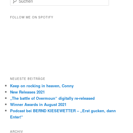
u
c
h
FOLLOW ME ON SPOTIFY
e
n
NEUESTE BEITRÄGE
Keep on rocking in heaven, Conny
New Releases 2021
„The battle of Overmoun“ digitally re-released
Winner Awards in August 2021
Podcast bei BERND KIESEWETTER – „Erst gucken, dann
Enter!“
ARCHIV