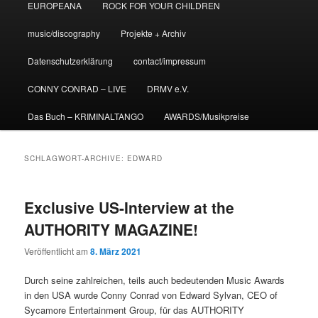
EUROPEANA
ROCK FOR YOUR CHILDREN
music/discography
Projekte + Archiv
Datenschutzerklärung
contact/impressum
CONNY CONRAD – LIVE
DRMV e.V.
Das Buch – KRIMINALTANGO
AWARDS/Musikpreise
SCHLAGWORT-ARCHIVE:
EDWARD
Exclusive US-Interview at the
AUTHORITY MAGAZINE!
Veröffentlicht am
8. März 2021
Durch seine zahlreichen, teils auch bedeutenden Music Awards
in den USA wurde Conny Conrad von Edward Sylvan, CEO of
Sycamore Entertainment Group, für das AUTHORITY