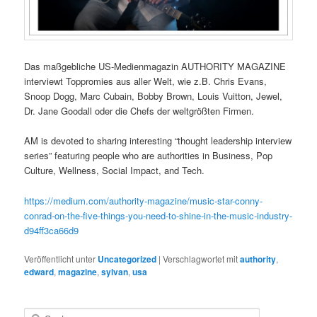
Das maßgebliche US-Medienmagazin AUTHORITY MAGAZINE
interviewt Toppromies aus aller Welt, wie z.B. Chris Evans,
Snoop Dogg, Marc Cubain, Bobby Brown, Louis Vuitton, Jewel,
Dr. Jane Goodall oder die Chefs der weltgrößten Firmen.
AM is devoted to sharing interesting “thought leadership interview
series” featuring people who are authorities in Business, Pop
Culture, Wellness, Social Impact, and Tech.
https://medium.com/authority-magazine/music-star-conny-
conrad-on-the-five-things-you-need-to-shine-in-the-music-industry-
d94ff3ca66d9
Veröffentlicht unter
Uncategorized
|
Verschlagwortet mit
authority
,
edward
,
magazine
,
sylvan
,
usa
S