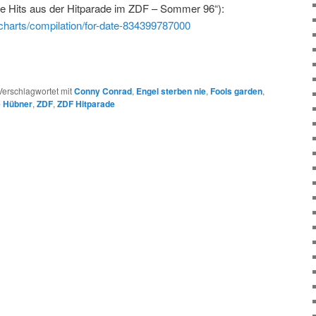
ue Hits aus der Hitparade im ZDF – Sommer 96“):
e/charts/compilation/for-date-834399787000
Verschlagwortet mit
Conny Conrad
,
Engel sterben nie
,
Fools garden
,
 Hübner
,
ZDF
,
ZDF Hitparade