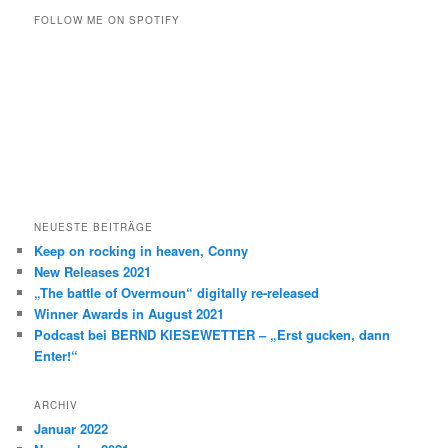
h
FOLLOW ME ON SPOTIFY
e
n
NEUESTE BEITRÄGE
Keep on rocking in heaven, Conny
New Releases 2021
„The battle of Overmoun“ digitally re-released
Winner Awards in August 2021
Podcast bei BERND KIESEWETTER – „Erst gucken, dann
Enter!“
ARCHIV
Januar 2022