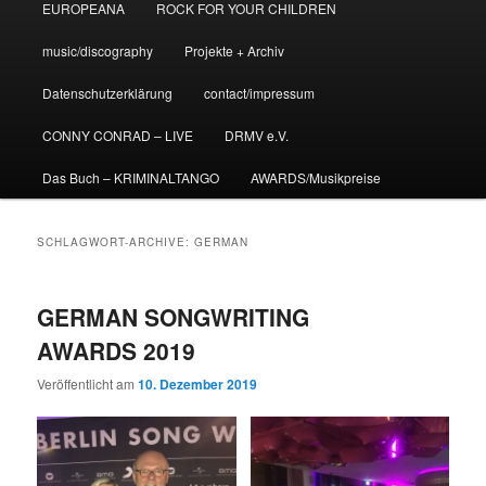
EUROPEANA
ROCK FOR YOUR CHILDREN
music/discography
Projekte + Archiv
Datenschutzerklärung
contact/impressum
CONNY CONRAD – LIVE
DRMV e.V.
Das Buch – KRIMINALTANGO
AWARDS/Musikpreise
SCHLAGWORT-ARCHIVE:
GERMAN
GERMAN SONGWRITING
AWARDS 2019
Veröffentlicht am
10. Dezember 2019