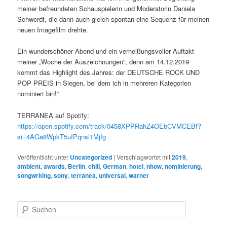
meiner befreundeten Schauspielerin und Moderatorin Daniela
Schwerdt, die dann auch gleich spontan eine Sequenz für meinen
neuen Imagefilm drehte.
Ein wunderschöner Abend und ein verheißungsvoller Auftakt
meiner „Woche der Auszeichnungen“, denn am 14.12.2019
kommt das Highlight des Jahres: der DEUTSCHE ROCK UND
POP PREIS in Siegen, bei dem ich in mehreren Kategorien
nominiert bin!“
TERRANEA auf Spotify:
https://open.spotify.com/track/0458XPPRahZ4OEbCVMCEBf?
si=4AGa8WpkT5uIPqnsl1MjIg
Veröffentlicht unter
Uncategorized
|
Verschlagwortet mit
2019
,
ambient
,
awards
,
Berlin
,
chill
,
German
,
hotel
,
nhow
,
nominierung
,
songwriting
,
sony
,
terranea
,
universal
,
warner
S
u
c