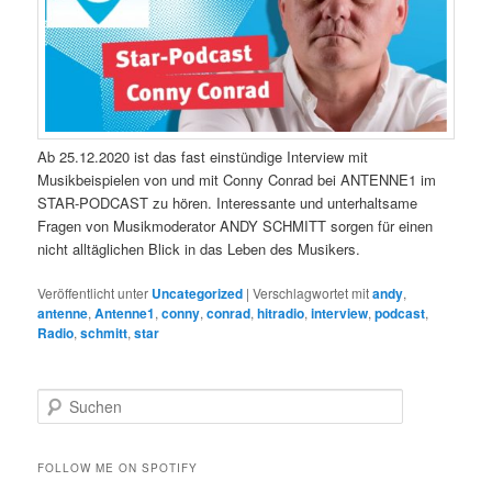
Ab 25.12.2020 ist das fast einstündige Interview mit
Musikbeispielen von und mit Conny Conrad bei ANTENNE1 im
STAR-PODCAST zu hören. Interessante und unterhaltsame
Fragen von Musikmoderator ANDY SCHMITT sorgen für einen
nicht alltäglichen Blick in das Leben des Musikers.
Veröffentlicht unter
Uncategorized
|
Verschlagwortet mit
andy
,
antenne
,
Antenne1
,
conny
,
conrad
,
hitradio
,
interview
,
podcast
,
Radio
,
schmitt
,
star
S
u
c
h
FOLLOW ME ON SPOTIFY
e