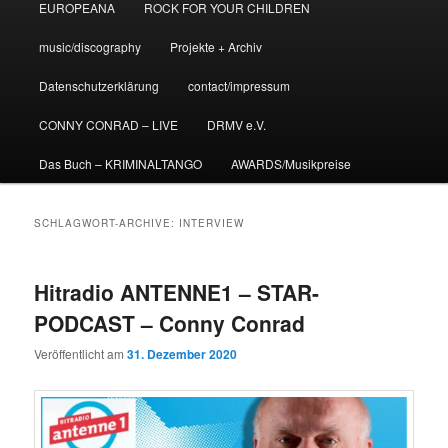
EUROPEANA
ROCK FOR YOUR CHILDREN
music/discography
Projekte + Archiv
Datenschutzerklärung
contact/impressum
CONNY CONRAD – LIVE
DRMV e.V.
Das Buch – KRIMINALTANGO
AWARDS/Musikpreise
SCHLAGWORT-ARCHIVE:
INTERVIEW
Hitradio ANTENNE1 – STAR-
PODCAST – Conny Conrad
Veröffentlicht am
31. Dezember 2020