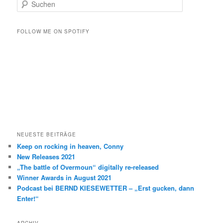
S
u
c
h
FOLLOW ME ON SPOTIFY
e
n
NEUESTE BEITRÄGE
Keep on rocking in heaven, Conny
New Releases 2021
„The battle of Overmoun“ digitally re-released
Winner Awards in August 2021
Podcast bei BERND KIESEWETTER – „Erst gucken, dann
Enter!“