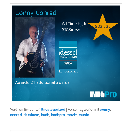
Veröffentlicht unter
Uncategorized
|
Verschlagwortet mit
conny
,
conrad
,
database
,
imdb
,
imdbpro
,
movie
,
music