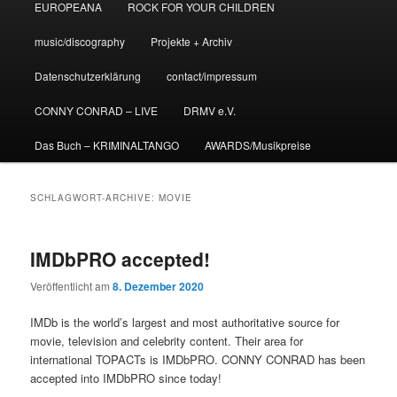
EUROPEANA
ROCK FOR YOUR CHILDREN
music/discography
Projekte + Archiv
Datenschutzerklärung
contact/impressum
CONNY CONRAD – LIVE
DRMV e.V.
Das Buch – KRIMINALTANGO
AWARDS/Musikpreise
SCHLAGWORT-ARCHIVE:
MOVIE
IMDbPRO accepted!
Veröffentlicht am
8. Dezember 2020
IMDb is the world’s largest and most authoritative source for
movie, television and celebrity content. Their area for
international TOPACTs is IMDbPRO. CONNY CONRAD has been
accepted into IMDbPRO since today!