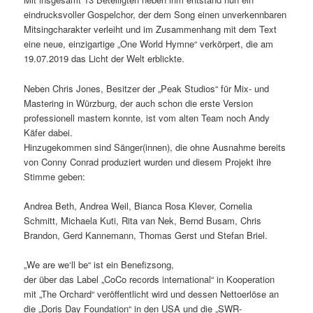
eindrucksvoller Gospelchor, der dem Song einen unverkennbaren
Mitsingcharakter verleiht und im Zusammenhang mit dem Text
eine neue, einzigartige „One World Hymne“ verkörpert, die am
19.07.2019 das Licht der Welt erblickte.
Neben Chris Jones, Besitzer der „Peak Studios“ für Mix- und
Mastering in Würzburg, der auch schon die erste Version
professionell mastern konnte, ist vom alten Team noch Andy
Käfer dabei.
Hinzugekommen sind Sänger(innen), die ohne Ausnahme bereits
von Conny Conrad produziert wurden und diesem Projekt ihre
Stimme geben:
Andrea Beth, Andrea Weil, Bianca Rosa Klever, Cornelia
Schmitt, Michaela Kuti, Rita van Nek, Bernd Busam, Chris
Brandon, Gerd Kannemann, Thomas Gerst und Stefan Briel.
„We are we‘ll be“ ist ein Benefizsong,
der über das Label „CoCo records international“ in Kooperation
mit „The Orchard“ veröffentlicht wird und dessen Nettoerlöse an
die „Doris Day Foundation“ in den USA und die „SWR-