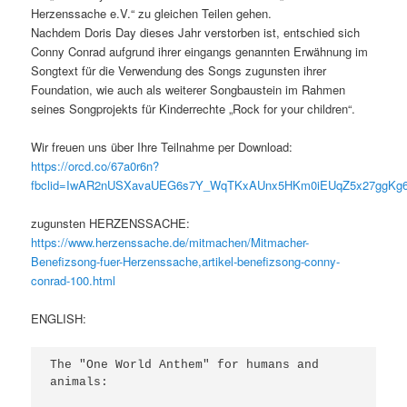
Herzenssache e.V.“ zu gleichen Teilen gehen.
Nachdem Doris Day dieses Jahr verstorben ist, entschied sich
Conny Conrad aufgrund ihrer eingangs genannten Erwähnung im
Songtext für die Verwendung des Songs zugunsten ihrer
Foundation, wie auch als weiterer Songbaustein im Rahmen
seines Songprojekts für Kinderrechte „Rock for your children“.
Wir freuen uns über Ihre Teilnahme per Download:
https://orcd.co/67a0r6n?
fbclid=IwAR2nUSXavaUEG6s7Y_WqTKxAUnx5HKm0iEUqZ5x27ggKg
zugunsten HERZENSSACHE:
https://www.herzenssache.de/mitmachen/Mitmacher-
Benefizsong-fuer-Herzenssache,artikel-benefizsong-conny-
conrad-100.html
ENGLISH:
The "One World Anthem" for humans and 
animals:
