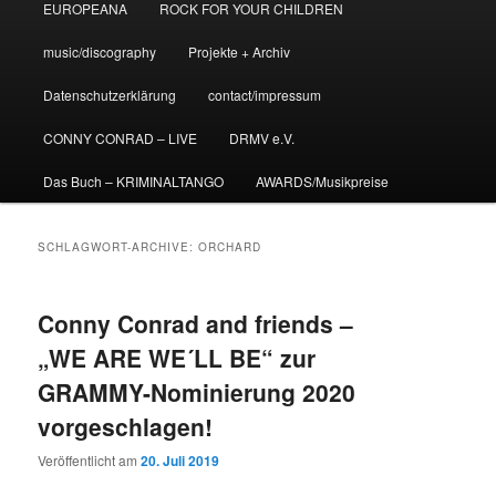
EUROPEANA
ROCK FOR YOUR CHILDREN
music/discography
Projekte + Archiv
Datenschutzerklärung
contact/impressum
CONNY CONRAD – LIVE
DRMV e.V.
Das Buch – KRIMINALTANGO
AWARDS/Musikpreise
SCHLAGWORT-ARCHIVE:
ORCHARD
Conny Conrad and friends –
„WE ARE WE´LL BE“ zur
GRAMMY-Nominierung 2020
vorgeschlagen!
Veröffentlicht am
20. Juli 2019