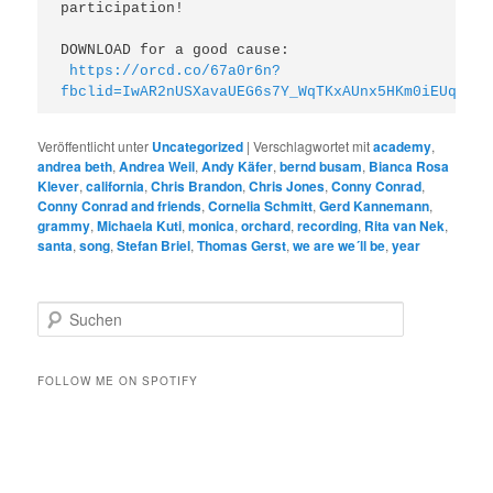
participation!

DOWNLOAD for a good cause:

https://orcd.co/67a0r6n?
fbclid=IwAR2nUSXavaUEG6s7Y_WqTKxAUnx5HKm0iEUqZ5x2
Veröffentlicht unter
Uncategorized
|
Verschlagwortet mit
academy
,
andrea beth
,
Andrea Weil
,
Andy Käfer
,
bernd busam
,
Bianca Rosa
Klever
,
california
,
Chris Brandon
,
Chris Jones
,
Conny Conrad
,
Conny Conrad and friends
,
Cornelia Schmitt
,
Gerd Kannemann
,
grammy
,
Michaela Kuti
,
monica
,
orchard
,
recording
,
Rita van Nek
,
santa
,
song
,
Stefan Briel
,
Thomas Gerst
,
we are we´ll be
,
year
S
u
c
h
FOLLOW ME ON SPOTIFY
e
n