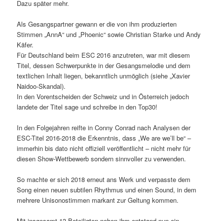
Dazu später mehr.
Als Gesangspartner gewann er die von ihm produzierten
Stimmen „AnnA“ und „Phoenic“ sowie Christian Starke und Andy
Käfer.
Für Deutschland beim ESC 2016 anzutreten, war mit diesem
Titel, dessen Schwerpunkte in der Gesangsmelodie und dem
textlichen Inhalt liegen, bekanntlich unmöglich (siehe „Xavier
Naidoo-Skandal).
In den Vorentscheiden der Schweiz und in Österreich jedoch
landete der Titel sage und schreibe in den Top30!
In den Folgejahren reifte in Conny Conrad nach Analysen der
ESC-Titel 2016-2018 die Erkenntnis, dass „We are we’ll be“ –
immerhin bis dato nicht offiziell veröffentlicht – nicht mehr für
diesen Show-Wettbewerb sondern sinnvoller zu verwenden.
So machte er sich 2018 erneut ans Werk und verpasste dem
Song einen neuen subtilen Rhythmus und einen Sound, in dem
mehrere Unisonostimmen markant zur Geltung kommen.
Mit insgesamt 13 Beteiligten neben ihm entstand nun ein