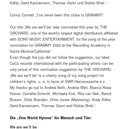
Käfer, Gerd Kannemann, Thomas Gerst und Stefan Briel.“
Conny Conrad: „I’ve never been this close to GRAMMY!
Our title „We are we’ll be“ was nominated this year by THE
ORCHARD, one of the world’s largest digital distributors affiliated
with SONY MUSIC ENTERTAINMENT, for the song of the year
nomination for GRAMMY 2020 at the Recording Academy in
Santa Monica/California!
Even though the jury did not follow the suggestion, our label
CoCo records international with the participating artists can be
very proud of this nomination suggestion by THE ORCHARD.
„We are we’ll be“ is a charity song of my song project for
children’s rights, u. a. in favor of SWR Herzenssache e.v.
My thanks go out to Andrea Beth, Andrea Weil, Bianca Rosa
Klever, Cornelia Schmitt, Michaela Kuti, Rita van Nek, Bernd
Busam, Chris Brandon, Chris Jones (Mastering), Andy Käfer,
Gerd Kannemann, Thomas Gerst and Stefan Briel.“
Die „One World Hymne“ für Mensch und Tier:
We are we‘ll be