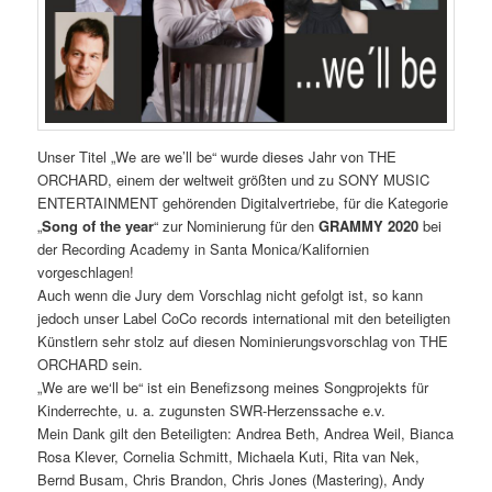
Unser Titel „We are we’ll be“ wurde dieses Jahr von THE
ORCHARD, einem der weltweit größten und zu SONY MUSIC
ENTERTAINMENT gehörenden Digitalvertriebe, für die Kategorie
„
Song of the year
“ zur Nominierung für den
GRAMMY 2020
bei
der Recording Academy in Santa Monica/Kalifornien
vorgeschlagen!
Auch wenn die Jury dem Vorschlag nicht gefolgt ist, so kann
jedoch unser Label CoCo records international mit den beteiligten
Künstlern sehr stolz auf diesen Nominierungsvorschlag von THE
ORCHARD sein.
„We are we‘ll be“ ist ein Benefizsong meines Songprojekts für
Kinderrechte, u. a. zugunsten SWR-Herzenssache e.v.
Mein Dank gilt den Beteiligten: Andrea Beth, Andrea Weil, Bianca
Rosa Klever, Cornelia Schmitt, Michaela Kuti, Rita van Nek,
Bernd Busam, Chris Brandon, Chris Jones (Mastering), Andy