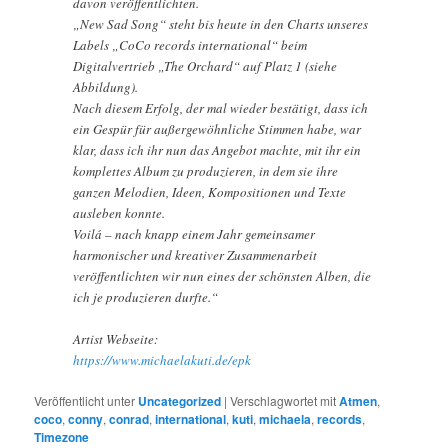
davon veröffentlichten.
„New Sad Song“ steht bis heute in den Charts unseres
Labels „CoCo records international“ beim
Digitalvertrieb „The Orchard“ auf Platz 1 (siehe
Abbildung).
Nach diesem Erfolg, der mal wieder bestätigt, dass ich
ein Gespür für außergewöhnliche Stimmen habe, war
klar, dass ich ihr nun das Angebot machte, mit ihr ein
komplettes Album zu produzieren, in dem sie ihre
ganzen Melodien, Ideen, Kompositionen und Texte
ausleben konnte.
Voilá – nach knapp einem Jahr gemeinsamer
harmonischer und kreativer Zusammenarbeit
veröffentlichten wir nun eines der schönsten Alben, die
ich je produzieren durfte.“
Artist Webseite:
https://www.michaelakuti.de/epk
Veröffentlicht unter
Uncategorized
|
Verschlagwortet mit
Atmen
,
coco
,
conny
,
conrad
,
international
,
kuti
,
michaela
,
records
,
Timezone