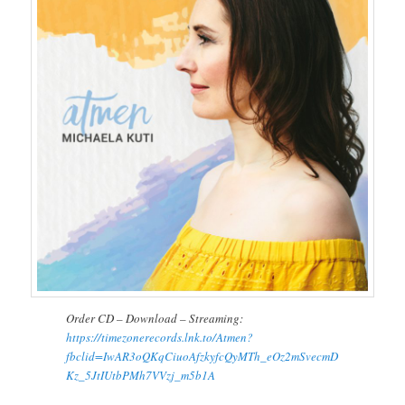
Order CD – Download – Streaming:
https://timezonerecords.lnk.to/Atmen?
fbclid=IwAR3oQKqCiuoAfzkyfcQyMTh_eOz2mSvecmD
Kz_5JtIUtbPMh7VVzj_m5b1A