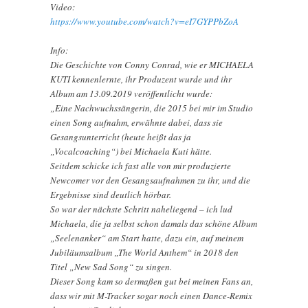
Video:
https://www.youtube.com/watch?v=eI7GYPPbZoA
Info:
Die Geschichte von Conny Conrad, wie er MICHAELA
KUTI kennenlernte, ihr Produzent wurde und ihr
Album am 13.09.2019 veröffentlicht wurde:
„Eine Nachwuchssängerin, die 2015 bei mir im Studio
einen Song aufnahm, erwähnte dabei, dass sie
Gesangsunterricht (heute heißt das ja
„Vocalcoaching“) bei Michaela Kuti hätte.
Seitdem schicke ich fast alle von mir produzierte
Newcomer vor den Gesangsaufnahmen zu ihr, und die
Ergebnisse sind deutlich hörbar.
So war der nächste Schritt naheliegend – ich lud
Michaela, die ja selbst schon damals das schöne Album
„Seelenanker“ am Start hatte, dazu ein, auf meinem
Jubiläumsalbum „The World Anthem“ in 2018 den
Titel „New Sad Song“ zu singen.
Dieser Song kam so dermaßen gut bei meinen Fans an,
dass wir mit M-Tracker sogar noch einen Dance-Remix