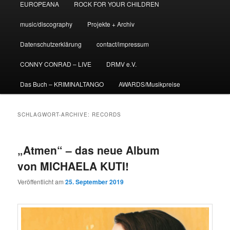
EUROPEANA
ROCK FOR YOUR CHILDREN
music/discography
Projekte + Archiv
Datenschutzerklärung
contact/impressum
CONNY CONRAD – LIVE
DRMV e.V.
Das Buch – KRIMINALTANGO
AWARDS/Musikpreise
SCHLAGWORT-ARCHIVE:
RECORDS
„Atmen“ – das neue Album
von MICHAELA KUTI!
Veröffentlicht am
25. September 2019