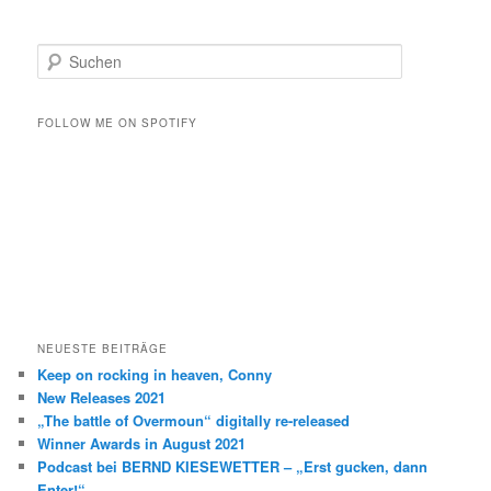
S
u
c
h
FOLLOW ME ON SPOTIFY
e
n
NEUESTE BEITRÄGE
Keep on rocking in heaven, Conny
New Releases 2021
„The battle of Overmoun“ digitally re-released
Winner Awards in August 2021
Podcast bei BERND KIESEWETTER – „Erst gucken, dann
Enter!“