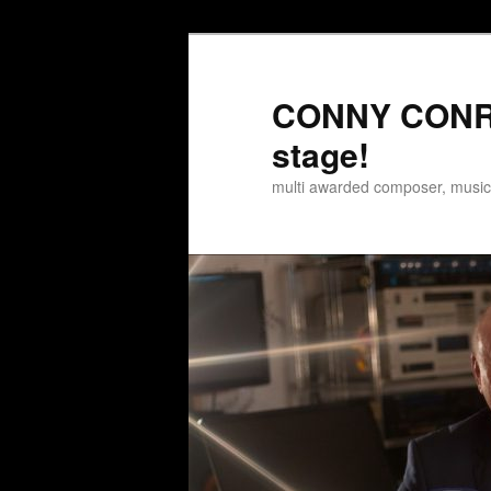
Zum
Zum
Inhalt
sekundären
wechseln
Inhalt
CONNY CONRA
wechseln
stage!
multi awarded composer, musi