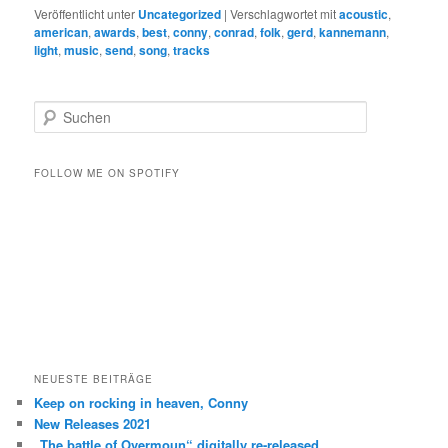
Veröffentlicht unter
Uncategorized
|
Verschlagwortet mit
acoustic
,
american
,
awards
,
best
,
conny
,
conrad
,
folk
,
gerd
,
kannemann
,
light
,
music
,
send
,
song
,
tracks
S
u
c
h
FOLLOW ME ON SPOTIFY
e
n
NEUESTE BEITRÄGE
Keep on rocking in heaven, Conny
New Releases 2021
„The battle of Overmoun“ digitally re-released