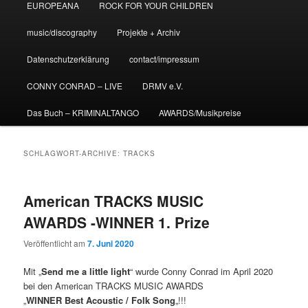
EUROPEANA
ROCK FOR YOUR CHILDREN
music/discography
Projekte + Archiv
Datenschutzerklärung
contact/impressum
CONNY CONRAD – LIVE
DRMV e.V.
Das Buch – KRIMINALTANGO
AWARDS/Musikpreise
SCHLAGWORT-ARCHIVE:
TRACKS
American TRACKS MUSIC
AWARDS -WINNER 1. Prize
Veröffentlicht am
7. Juni 2020
Mit „
Send me a little light
“ wurde Conny Conrad im April 2020
bei den American TRACKS MUSIC AWARDS
„
WINNER
Best Acoustic / Folk Song
„!!!