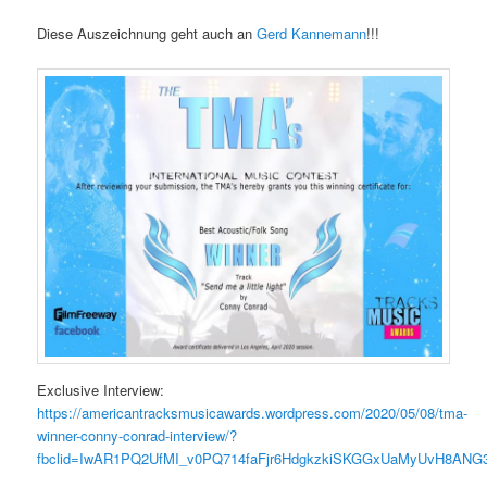
Diese Auszeichnung geht auch an
Gerd Kannemann
!!!
Exclusive Interview:
https://americantracksmusicawards.wordpress.com/2020/05/08/tma-
winner-conny-conrad-interview/?
fbclid=IwAR1PQ2UfMI_v0PQ714faFjr6HdgkzkiSKGGxUaMyUvH8ANG