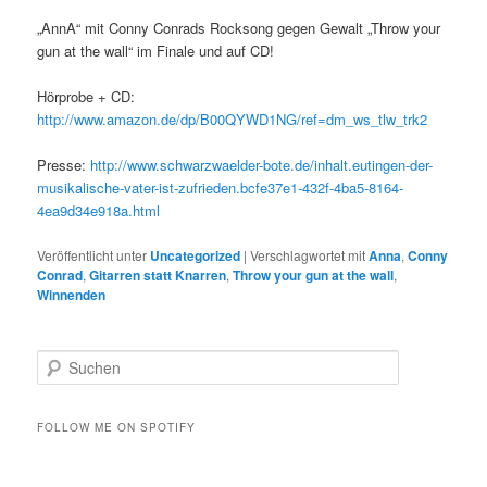
„AnnA“ mit Conny Conrads Rocksong gegen Gewalt „Throw your
gun at the wall“ im Finale und auf CD!
Hörprobe + CD:
http://www.amazon.de/dp/B00QYWD1NG/ref=dm_ws_tlw_trk2
Presse:
http://www.schwarzwaelder-bote.de/inhalt.eutingen-der-
musikalische-vater-ist-zufrieden.bcfe37e1-432f-4ba5-8164-
4ea9d34e918a.html
Veröffentlicht unter
Uncategorized
|
Verschlagwortet mit
Anna
,
Conny
Conrad
,
Gitarren statt Knarren
,
Throw your gun at the wall
,
Winnenden
S
u
c
h
FOLLOW ME ON SPOTIFY
e
n