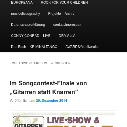
EUROPEANA
ROCK FOR YOUR CHILDREN
music/discography
Projekte + Archiv
Datenschutzerklärung
contact/impressum
CONNY CONRAD – LIVE
DRMV e.V.
Das Buch – KRIMINALTANGO
AWARDS/Musikpreise
SCHLAGWORT-ARCHIVE:
WINNENDEN
Im Songcontest-Finale von
„Gitarren statt Knarren“
Veröffentlicht am
20. Dezember 2014