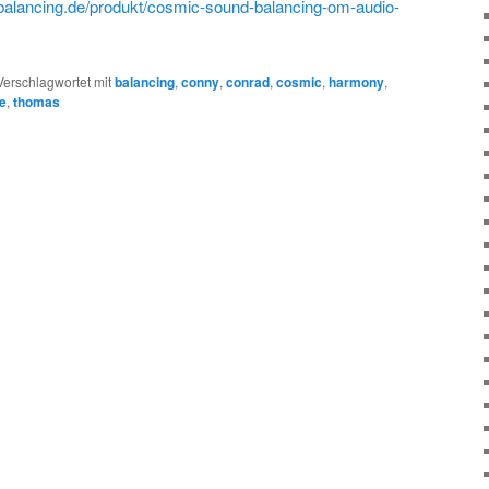
alancing.de/produkt/cosmic-sound-balancing-om-audio-
Verschlagwortet mit
balancing
,
conny
,
conrad
,
cosmic
,
harmony
,
e
,
thomas