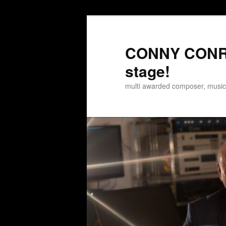
Zum
Zum
Inhalt
sekundären
wechseln
Inhalt
CONNY CONRA
wechseln
stage!
multi awarded composer, musi