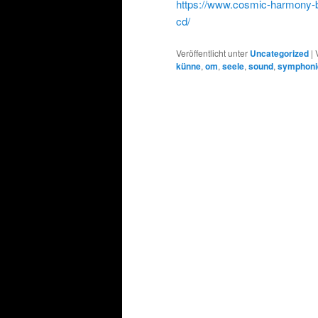
https://www.cosmic-harmony-b
cd/
Veröffentlicht unter
Uncategorized
|
künne
,
om
,
seele
,
sound
,
symphoni