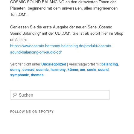
COSMIC SOUND BALANCING an den oktavierten Tönen der
Planeten, beginnend mit dem universalen, alles integrierenden
Ton „OM“.
Geniessen Sie die erste Ausgabe der neuen Serie „Cosmic
Sound Balancing“ mit der CD „OM“. Sie ist ab sofort hier im Shop
erhältlich:
https://www.cosmic-harmony-balancing.de/produkt/cosmic-
sound-balancing-om-audio-cd/
Veröffentlicht unter
Uncategorized
|
Verschlagwortet mit
balancing
,
conny
,
conrad
,
cosmic
,
harmony
,
künne
,
om
,
seele
,
sound
,
symphonie
,
thomas
S
u
c
h
FOLLOW ME ON SPOTIFY
e
n