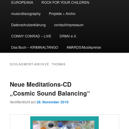
EUROPEANA
ROCK FOR YOUR CHILDREN
music/discography
Projekte + Archiv
Datenschutzerklärung
contact/impressum
CONNY CONRAD – LIVE
DRMV e.V.
Das Buch – KRIMINALTANGO
AWARDS/Musikpreise
SCHLAGWORT-ARCHIVE:
THOMAS
Neue Meditations-CD
„Cosmic Sound Balancing“
Veröffentlicht am
28. November 2019