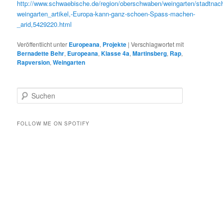
http://www.schwaebische.de/region/oberschwaben/weingarten/stadtnach
weingarten_artikel,-Europa-kann-ganz-schoen-Spass-machen-
_arid,5429220.html
Veröffentlicht unter
Europeana
,
Projekte
|
Verschlagwortet mit
Bernadette Behr
,
Europeana
,
Klasse 4a
,
Martinsberg
,
Rap
,
Rapversion
,
Weingarten
S
u
c
h
FOLLOW ME ON SPOTIFY
e
n