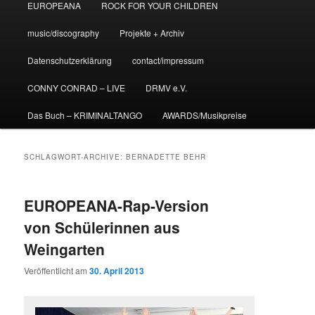
EUROPEANA
ROCK FOR YOUR CHILDREN
music/discography
Projekte + Archiv
Datenschutzerklärung
contact/impressum
CONNY CONRAD – LIVE
DRMV e.V.
Das Buch – KRIMINALTANGO
AWARDS/Musikpreise
SCHLAGWORT-ARCHIVE:
BERNADETTE BEHR
EUROPEANA-Rap-Version
von Schülerinnen aus
Weingarten
Veröffentlicht am
30. April 2013