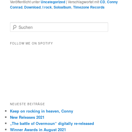
Veröffentlicht unter
Uncategorized
|
Verschlagwortet mit
CD
,
Conny
Conrad
,
Download
,
I rock
,
Soloalbum
,
Timezone Records
S
u
c
h
FOLLOW ME ON SPOTIFY
e
n
NEUESTE BEITRÄGE
Keep on rocking in heaven, Conny
New Releases 2021
„The battle of Overmoun“ digitally re-released
Winner Awards in August 2021