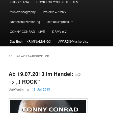
EUROPEANA
ROCK FOR YOUR CHILDREN
music/discography
Projekte + Archiv
Datenschutzerklärung
contact/impressum
CONNY CONRAD – LIVE
DRMV e.V.
Das Buch – KRIMINALTANGO
AWARDS/Musikpreise
SCHLAGWORT-ARCHIVE:
CD
Ab 19.07.2013 im Handel: =>
=> „I ROCK“
Veröffentlicht am
16. Juli 2013