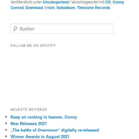
Veröffentlicht unter
Uncategorized
|
Verschlagwortet mit
CD
,
Conny
Conrad
,
Download
,
I rock
,
Soloalbum
,
Timezone Records
S
u
c
h
FOLLOW ME ON SPOTIFY
e
n
NEUESTE BEITRÄGE
Keep on rocking in heaven, Conny
New Releases 2021
„The battle of Overmoun“ digitally re-released
Winner Awards in August 2021