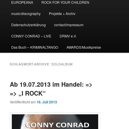
EUROPEANA
ROCK FOR YOUR CHILDREN
music/discography
Projekte + Archiv
Datenschutzerklärung
contact/impressum
CONNY CONRAD – LIVE
DRMV e.V.
Das Buch – KRIMINALTANGO
AWARDS/Musikpreise
SCHLAGWORT-ARCHIVE:
SOLOALBUM
Ab 19.07.2013 im Handel: =>
=> „I ROCK“
Veröffentlicht am
16. Juli 2013