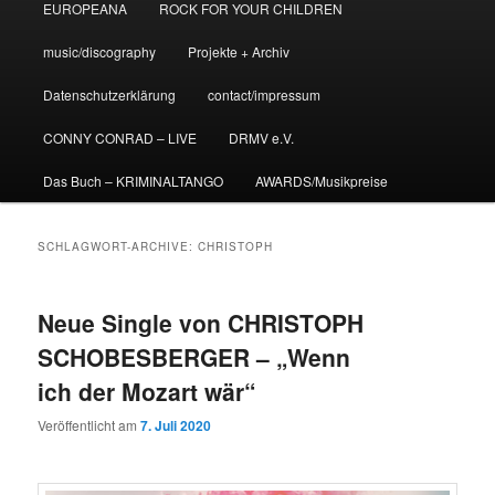
EUROPEANA
ROCK FOR YOUR CHILDREN
music/discography
Projekte + Archiv
Datenschutzerklärung
contact/impressum
CONNY CONRAD – LIVE
DRMV e.V.
Das Buch – KRIMINALTANGO
AWARDS/Musikpreise
SCHLAGWORT-ARCHIVE:
CHRISTOPH
Neue Single von CHRISTOPH
SCHOBESBERGER – „Wenn
ich der Mozart wär“
Veröffentlicht am
7. Juli 2020