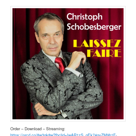
Order – Download – Streaming:
https://orcd.co/8w3qk8w?fbclid=IwAR1zS_gEk74gyZM9h1F-