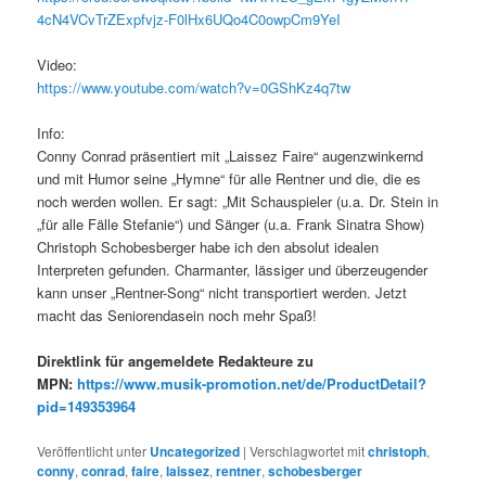
4cN4VCvTrZExpfvjz-F0lHx6UQo4C0owpCm9YeI
Video:
https://www.youtube.com/watch?v=0GShKz4q7tw
Info:
Conny Conrad präsentiert mit „Laissez Faire“ augenzwinkernd
und mit Humor seine „Hymne“ für alle Rentner und die, die es
noch werden wollen. Er sagt: „Mit Schauspieler (u.a. Dr. Stein in
„für alle Fälle Stefanie“) und Sänger (u.a. Frank Sinatra Show)
Christoph Schobesberger habe ich den absolut idealen
Interpreten gefunden. Charmanter, lässiger und überzeugender
kann unser „Rentner-Song“ nicht transportiert werden. Jetzt
macht das Seniorendasein noch mehr Spaß!
Direktlink für angemeldete Redakteure zu
MPN:
https://www.musik-promotion.net/de/ProductDetail?
pid=149353964
Veröffentlicht unter
Uncategorized
|
Verschlagwortet mit
christoph
,
conny
,
conrad
,
faire
,
laissez
,
rentner
,
schobesberger