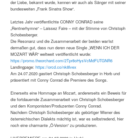
der Liebe, bekannt wurde, kennen wir auch als Sänger mit seiner
bundesweiten „Frank Sinatra Show“.
Letztes Jahr veröffentlichte CONNY CONRAD seine
„Rentnerhymne“ – Laissez Faire – mit der Stimme von Christoph
Schobesberger.
Die Resonanz und die Zusammenarbeit der beiden war/ist
dermaßen gut, dass nun deren neue Single „WENN ICH DER
MOZART WÄR“ weltweit veröffentlicht wurde:
https://promo.theorchard.com/2Tpr8oHysVcMdFUTGNR6
Landingpage:
https://orcd.co/nk8lvex
Am 24.07.2020 gastiert Christoph Schobesberger in Horb und
präsentiert mit Conny Conrad die Premiere des Songs.
Einerseits eine Hommage an Mozart, andererseits ein Beweis für
die fortdauernde Zusammenarbeit von Christoph Schobesberger
und dem Komponisten/Produzenten Conny Conrad.
Nachdem Christoph Schobesberger als gebürtiger Wiener des
österreichischen Dialekts mächtig ist, war es selbstredend, hier
noch eine charmante „Ö-Version“ zu produzieren.