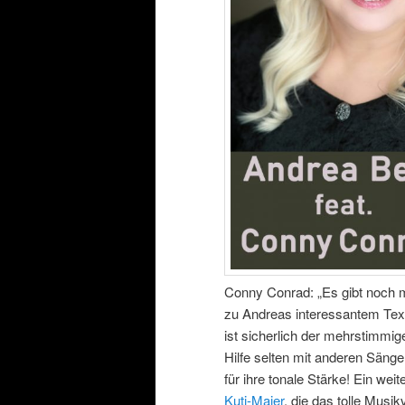
Conny Conrad: „Es gibt noch m
zu Andreas interessantem Text 
ist sicherlich der mehrstimmi
Hilfe selten mit anderen Sänge
für ihre tonale Stärke! Ein w
Kuti-Maier
, die das tolle Musi