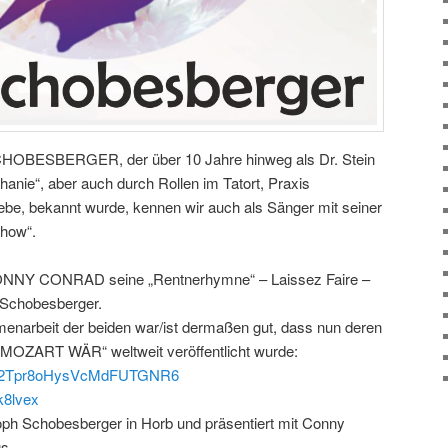
OBESBERGER, der über 10 Jahre hinweg als Dr. Stein
ephanie“, aber auch durch Rollen im Tatort, Praxis
be, bekannt wurde, kennen wir auch als Sänger mit seiner
Show“.
 CONNY CONRAD seine „Rentnerhymne“ – Laissez Faire –
 Schobesberger.
narbeit der beiden war/ist dermaßen gut, dass nun deren
OZART WÄR“ weltweit veröffentlicht wurde:
com/2Tpr8oHysVcMdFUTGNR6
nk8lvex
oph Schobesberger in Horb und präsentiert mit Conny
s.