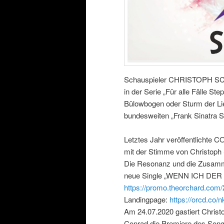
Schauspieler CHRISTOPH SCH
in der Serie „Für alle Fälle St
Bülowbogen oder Sturm der Lie
bundesweiten „Frank Sinatra 
Letztes Jahr veröffentlichte
mit der Stimme von Christoph
Die Resonanz und die Zusamme
neue Single „WENN ICH DER M
https://promo.theorchard.
Landingpage:
https://orcd.co/
Am 24.07.2020 gastiert Christ
Conrad die Premiere des Song