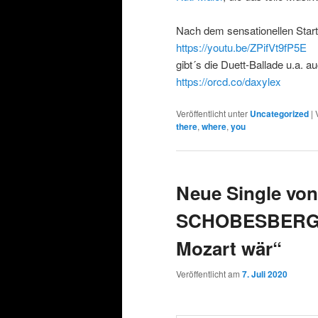
Nach dem sensationellen Start
https://youtu.be/ZPifVt9fP5E
gibt´s die Duett-Ballade u.a. a
https://orcd.co/daxylex
Veröffentlicht unter
Uncategorized
|
there
,
where
,
you
Neue Single v
SCHOBESBERGER
Mozart wär“
Veröffentlicht am
7. Juli 2020