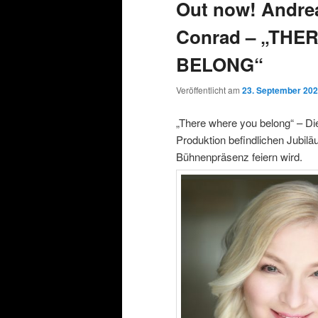
Out now! Andrea
Conrad – „THE
BELONG“
Veröffentlicht am
23. September 20
„There where you belong“ – Di
Produktion befindlichen Jubi
Bühnenpräsenz feiern wird.