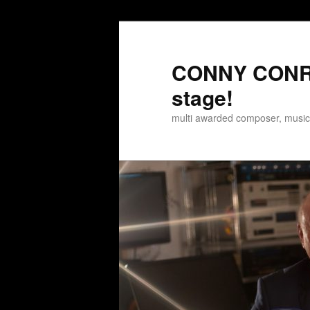
Zum
Zum
Inhalt
sekundären
wechseln
Inhalt
CONNY CONRA
wechseln
stage!
multi awarded composer, musi