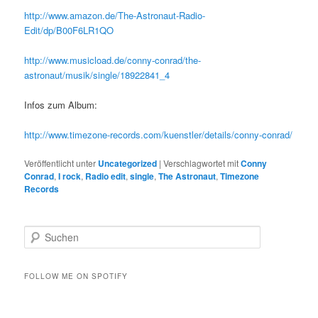
http://www.amazon.de/The-Astronaut-Radio-
Edit/dp/B00F6LR1QO
http://www.musicload.de/conny-conrad/the-
astronaut/musik/single/18922841_4
Infos zum Album:
http://www.timezone-records.com/kuenstler/details/conny-conrad/
Veröffentlicht unter
Uncategorized
|
Verschlagwortet mit
Conny
Conrad
,
I rock
,
Radio edit
,
single
,
The Astronaut
,
Timezone
Records
S
u
c
h
FOLLOW ME ON SPOTIFY
e
n