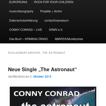
EUROPEANA
ROCK FOR YOUR CHILDREN
music/discography
Projekte + Archiv
Datenschutzerklärung
contact/impressum
CONNY CONRAD – LIVE
DRMV e.V.
Das Buch – KRIMINALTANGO
AWARDS/Musikpreise
SCHLAGWORT-ARCHIVE:
THE ASTRONAUT
Neue Single „The Astronaut“
Veröffentlicht am
1. Oktober 2013