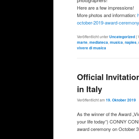
photographers!
Here are a few impressions!
More photos and information:
october-2019-award-ceremony
Veröffentlicht unter
Uncategorized
|
marte
,
mediateca
,
musica
,
naples
,
vivere di musica
Official Invitat
in Italy
Veröffentlicht am
19. Oktober 2019
As the winner of the Award „Vi
your life today“) CONNY CONRAD
award ceremony on October 30, 