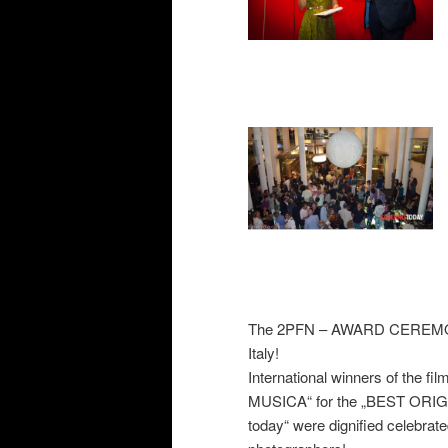
The 2PFN – AWARD CEREMONY o
Italy!
International winners of the fi
MUSICA“ for the „BEST ORIGIN
today“ were dignified celebrate