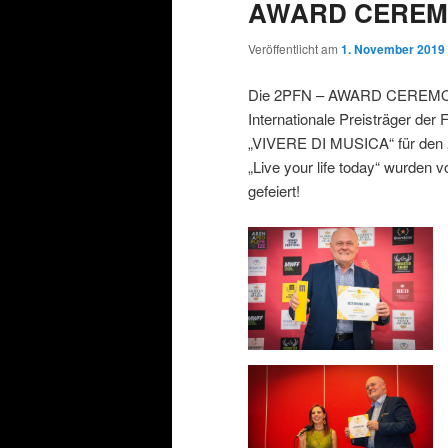
AWARD CEREMON
Veröffentlicht am
1. November 2019
Die 2PFN – AWARD CEREMONY a
Internationale Preisträger der 
„VIVERE DI MUSICA“ für den
„Live your life today“ wurden 
gefeiert!