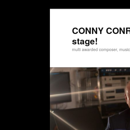
Zum
Zum
Inhalt
sekundären
wechseln
Inhalt
CONNY CONRA
wechseln
stage!
multi awarded composer, musi