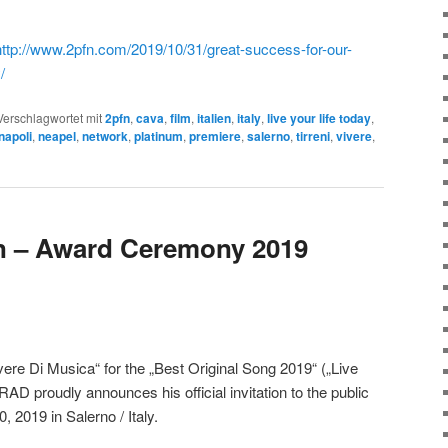
http://www.2pfn.com/2019/10/31/great-success-for-our-
/
Verschlagwortet mit
2pfn
,
cava
,
film
,
italien
,
italy
,
live your life today
,
napoli
,
neapel
,
network
,
platinum
,
premiere
,
salerno
,
tirreni
,
vivere
,
ion – Award Ceremony 2019
vere Di Musica“ for the „Best Original Song 2019“ („Live
 proudly announces his official invitation to the public
2019 in Salerno / Italy.