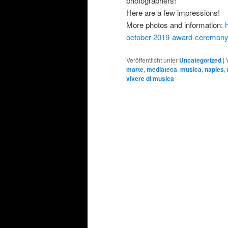
photographers!
Here are a few impressions!
More photos and information:
october-2019-award-ceremony
Veröffentlicht unter
Uncategorized
|
marte
,
mediateca
,
musica
,
naples
,
vivere di musica