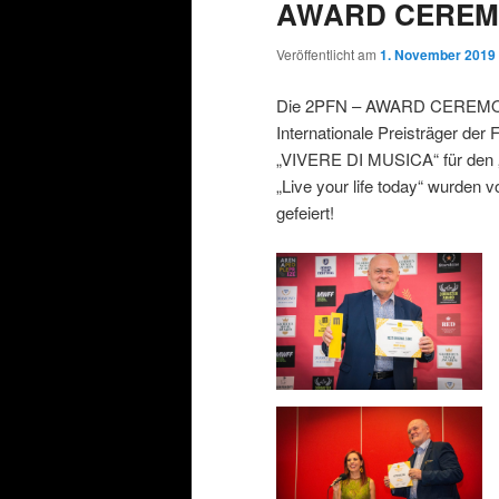
AWARD CEREMON
Veröffentlicht am
1. November 2019
Die 2PFN – AWARD CEREMONY a
Internationale Preisträger der 
„VIVERE DI MUSICA“ für den
„Live your life today“ wurden 
gefeiert!