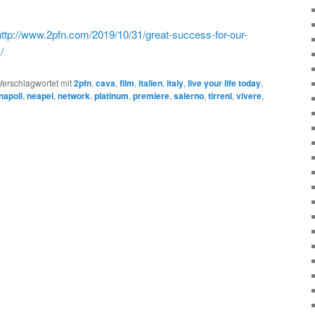
http://www.2pfn.com/2019/10/31/great-success-for-our-
/
Verschlagwortet mit
2pfn
,
cava
,
film
,
italien
,
italy
,
live your life today
,
napoli
,
neapel
,
network
,
platinum
,
premiere
,
salerno
,
tirreni
,
vivere
,