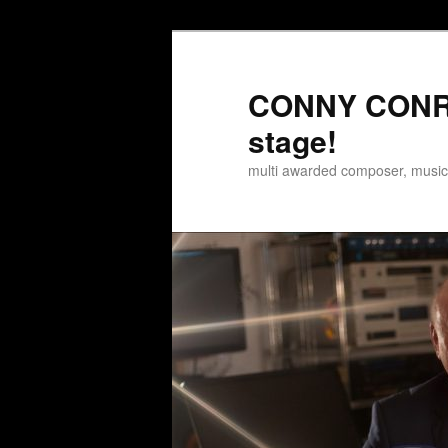
Zum
Zum
Inhalt
sekundären
wechseln
Inhalt
CONNY CONRA
wechseln
stage!
multi awarded composer, musi