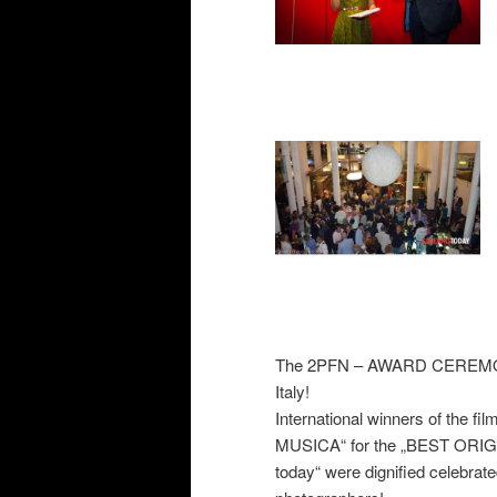
The 2PFN – AWARD CEREMONY o
Italy!
International winners of the fi
MUSICA“ for the „BEST ORIGIN
today“ were dignified celebrate