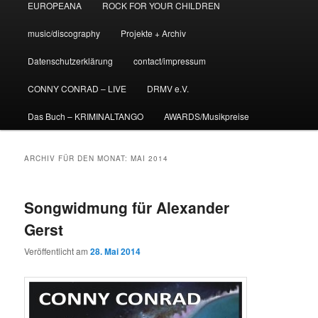
EUROPEANA
ROCK FOR YOUR CHILDREN
music/discography
Projekte + Archiv
Datenschutzerklärung
contact/impressum
CONNY CONRAD – LIVE
DRMV e.V.
Das Buch – KRIMINALTANGO
AWARDS/Musikpreise
ARCHIV FÜR DEN MONAT:
MAI 2014
Songwidmung für Alexander
Gerst
Veröffentlicht am
28. Mai 2014