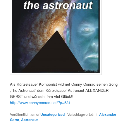
Als Künzelsauer Komponist widmet Conny Conrad seinen Song
„The Astronaut“ dem Künzelsauer Astronaut ALEXANDER
GERST und wünscht ihm viel Glück!!!
http://www.connyconrad.net/?p=531
Veröffentlicht unter
Uncategorized
|
Verschlagwortet mit
Alexander
Gerst
,
Astronaut