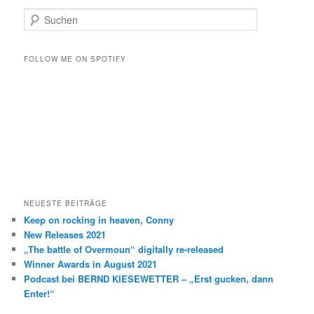
S
u
c
h
FOLLOW ME ON SPOTIFY
e
n
NEUESTE BEITRÄGE
Keep on rocking in heaven, Conny
New Releases 2021
„The battle of Overmoun“ digitally re-released
Winner Awards in August 2021
Podcast bei BERND KIESEWETTER – „Erst gucken, dann
Enter!“