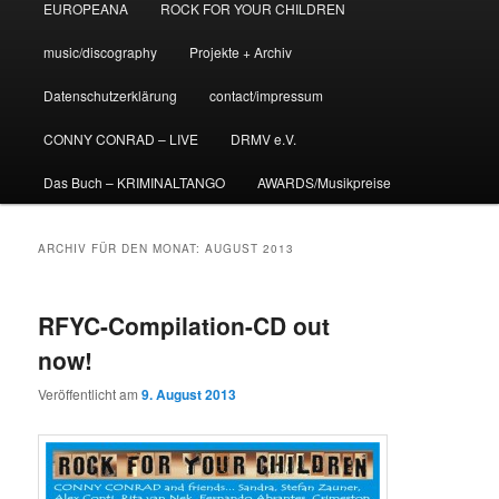
EUROPEANA
ROCK FOR YOUR CHILDREN
music/discography
Projekte + Archiv
Datenschutzerklärung
contact/impressum
CONNY CONRAD – LIVE
DRMV e.V.
Das Buch – KRIMINALTANGO
AWARDS/Musikpreise
ARCHIV FÜR DEN MONAT:
AUGUST 2013
RFYC-Compilation-CD out
now!
Veröffentlicht am
9. August 2013