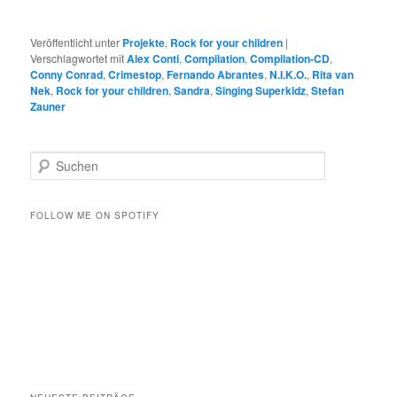
Veröffentlicht unter
Projekte
,
Rock for your children
|
Verschlagwortet mit
Alex Conti
,
Compilation
,
Compilation-CD
,
Conny Conrad
,
Crimestop
,
Fernando Abrantes
,
N.I.K.O.
,
Rita van
Nek
,
Rock for your children
,
Sandra
,
Singing Superkidz
,
Stefan
Zauner
S
u
c
h
FOLLOW ME ON SPOTIFY
e
n