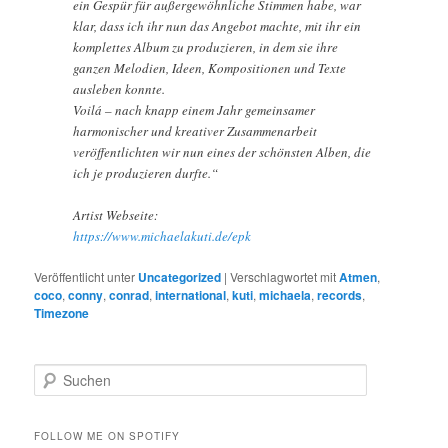
ein Gespür für außergewöhnliche Stimmen habe, war
klar, dass ich ihr nun das Angebot machte, mit ihr ein
komplettes Album zu produzieren, in dem sie ihre
ganzen Melodien, Ideen, Kompositionen und Texte
ausleben konnte.
Voilá – nach knapp einem Jahr gemeinsamer
harmonischer und kreativer Zusammenarbeit
veröffentlichten wir nun eines der schönsten Alben, die
ich je produzieren durfte.“
Artist Webseite:
https://www.michaelakuti.de/epk
Veröffentlicht unter
Uncategorized
|
Verschlagwortet mit
Atmen
,
coco
,
conny
,
conrad
,
international
,
kuti
,
michaela
,
records
,
Timezone
S
u
c
h
FOLLOW ME ON SPOTIFY