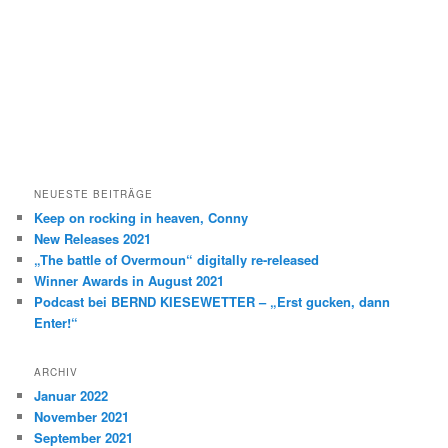
e
n
NEUESTE BEITRÄGE
Keep on rocking in heaven, Conny
New Releases 2021
„The battle of Overmoun“ digitally re-released
Winner Awards in August 2021
Podcast bei BERND KIESEWETTER – „Erst gucken, dann
Enter!“
ARCHIV
Januar 2022
November 2021
September 2021