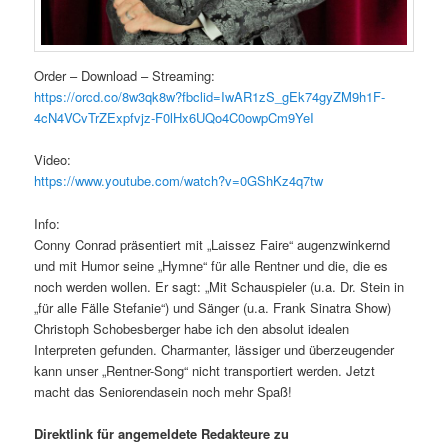
Order – Download – Streaming:
https://orcd.co/8w3qk8w?fbclid=IwAR1zS_gEk74gyZM9h1F-
4cN4VCvTrZExpfvjz-F0lHx6UQo4C0owpCm9YeI
Video:
https://www.youtube.com/watch?v=0GShKz4q7tw
Info:
Conny Conrad präsentiert mit „Laissez Faire“ augenzwinkernd
und mit Humor seine „Hymne“ für alle Rentner und die, die es
noch werden wollen. Er sagt: „Mit Schauspieler (u.a. Dr. Stein in
„für alle Fälle Stefanie“) und Sänger (u.a. Frank Sinatra Show)
Christoph Schobesberger habe ich den absolut idealen
Interpreten gefunden. Charmanter, lässiger und überzeugender
kann unser „Rentner-Song“ nicht transportiert werden. Jetzt
macht das Seniorendasein noch mehr Spaß!
Direktlink für angemeldete Redakteure zu