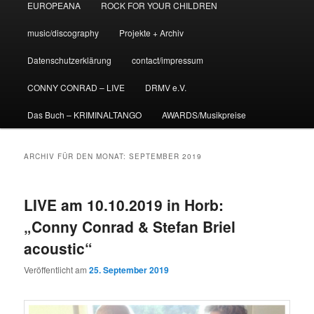
EUROPEANA
ROCK FOR YOUR CHILDREN
music/discography
Projekte + Archiv
Datenschutzerklärung
contact/impressum
CONNY CONRAD – LIVE
DRMV e.V.
Das Buch – KRIMINALTANGO
AWARDS/Musikpreise
ARCHIV FÜR DEN MONAT:
SEPTEMBER 2019
LIVE am 10.10.2019 in Horb:
„Conny Conrad & Stefan Briel
acoustic“
Veröffentlicht am
25. September 2019