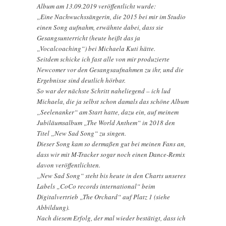
Album am 13.09.2019 veröffentlicht wurde:
„Eine Nachwuchssängerin, die 2015 bei mir im Studio
einen Song aufnahm, erwähnte dabei, dass sie
Gesangsunterricht (heute heißt das ja
„Vocalcoaching“) bei Michaela Kuti hätte.
Seitdem schicke ich fast alle von mir produzierte
Newcomer vor den Gesangsaufnahmen zu ihr, und die
Ergebnisse sind deutlich hörbar.
So war der nächste Schritt naheliegend – ich lud
Michaela, die ja selbst schon damals das schöne Album
„Seelenanker“ am Start hatte, dazu ein, auf meinem
Jubiläumsalbum „The World Anthem“ in 2018 den
Titel „New Sad Song“ zu singen.
Dieser Song kam so dermaßen gut bei meinen Fans an,
dass wir mit M-Tracker sogar noch einen Dance-Remix
davon veröffentlichten.
„New Sad Song“ steht bis heute in den Charts unseres
Labels „CoCo records international“ beim
Digitalvertrieb „The Orchard“ auf Platz 1 (siehe
Abbildung).
Nach diesem Erfolg, der mal wieder bestätigt, dass ich