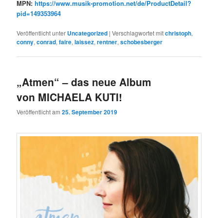
MPN:
https://www.musik-promotion.net/de/ProductDetail?
pid=149353964
Veröffentlicht unter
Uncategorized
|
Verschlagwortet mit
christoph
,
conny
,
conrad
,
faire
,
laissez
,
rentner
,
schobesberger
„Atmen“ – das neue Album
von MICHAELA KUTI!
Veröffentlicht am
25. September 2019