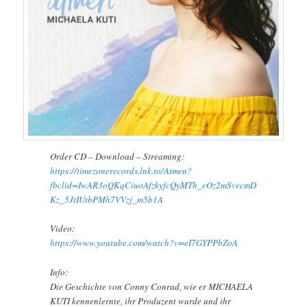
Order CD – Download – Streaming:
https://timezonerecords.lnk.to/Atmen?
fbclid=IwAR3oQKqCiuoAfzkyfcQyMTh_eOz2mSvecmD
Kz_5JtIUtbPMh7VVzj_m5b1A
Video:
https://www.youtube.com/watch?v=eI7GYPPbZoA
Info:
Die Geschichte von Conny Conrad, wie er MICHAELA
KUTI kennenlernte, ihr Produzent wurde und ihr