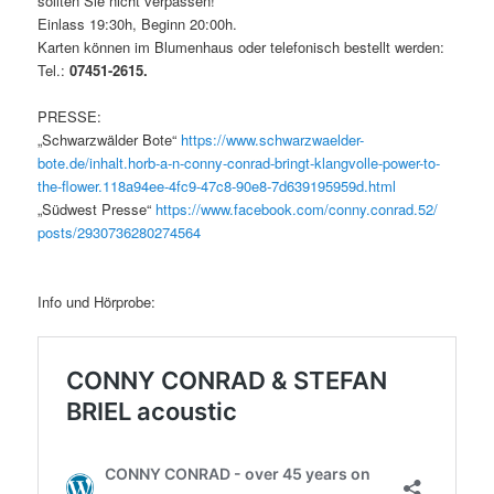
sollten Sie nicht verpassen!
Einlass 19:30h, Beginn 20:00h.
Karten können im Blumenhaus oder telefonisch bestellt werden:
Tel.:
07451-2615.
PRESSE:
„Schwarzwälder Bote“
https://www.schwarzwaelder-
bote.de/inhalt.horb-a-n-conny-conrad-bringt-klangvolle-power-to-
the-flower.118a94ee-4fc9-47c8-90e8-7d639195959d.html
„Südwest Presse“
https://www.facebook.com/conny.conrad.52/
posts/2930736280274564
Info und Hörprobe: