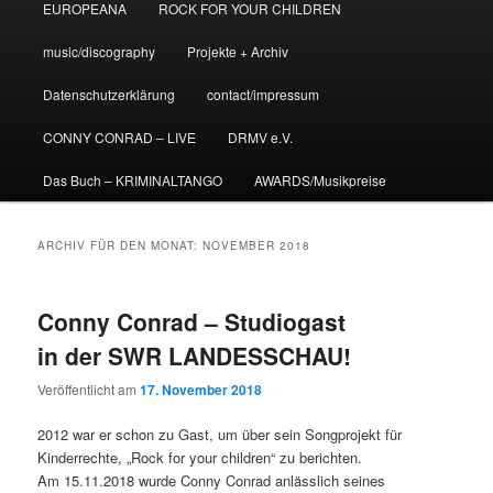
EUROPEANA
ROCK FOR YOUR CHILDREN
music/discography
Projekte + Archiv
Datenschutzerklärung
contact/impressum
CONNY CONRAD – LIVE
DRMV e.V.
Das Buch – KRIMINALTANGO
AWARDS/Musikpreise
ARCHIV FÜR DEN MONAT:
NOVEMBER 2018
Conny Conrad – Studiogast
in der SWR LANDESSCHAU!
Veröffentlicht am
17. November 2018
2012 war er schon zu Gast, um über sein Songprojekt für
Kinderrechte, „Rock for your children“ zu berichten.
Am 15.11.2018 wurde Conny Conrad anlässlich seines