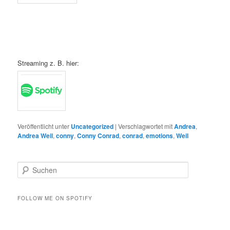
Streaming z. B. hier:
Veröffentlicht unter
Uncategorized
|
Verschlagwortet mit
Andrea
,
Andrea Weil
,
conny
,
Conny Conrad
,
conrad
,
emotions
,
Weil
S
u
c
h
FOLLOW ME ON SPOTIFY
e
n