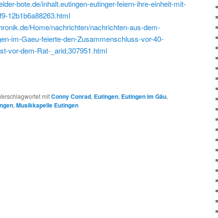
er-bote.de/inhalt.eutingen-eutinger-feiern-ihre-einheit-mit-
f9-12b1b6a88263.html
hronik.de/Home/nachrichten/nachrichten-aus-dem-
ngen-im-Gaeu-feierte-den-Zusammenschluss-vor-40-
t-vor-dem-Rat-_arid,307951.html
Verschlagwortet mit
Conny Conrad
,
Eutingen
,
Eutingen im Gäu
,
ingen
,
Musikkapelle Eutingen