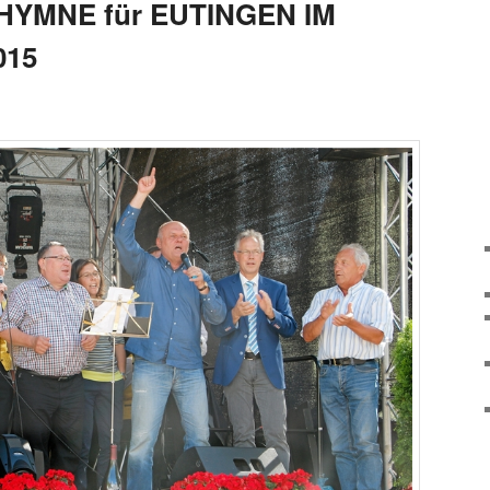
 HYMNE für EUTINGEN IM
015