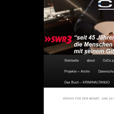
Hauptmenü
Startseite
about
CoCo p
Projekte + Archiv
Datenschu
Das Buch – KRIMINALTANGO
ARCHIV FÜR DEN MONAT:
JUNI 20