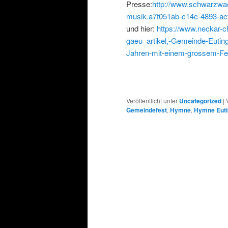
Presse:
http://www.schwarzwaeld
musik.a7f051ab-c14c-4893-ac
und hier:
https://www.neckar-c
gaeu_artikel,-Gemeinde-Euti
Jahren-mit-einem-grossem-Fes
Veröffentlicht unter
Uncategorized
|
Gemeindefest
,
Hymne
,
Hymne Eut