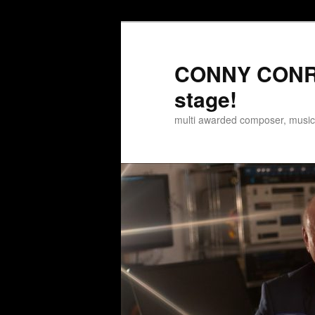
Zum
Zum
Inhalt
sekundären
wechseln
Inhalt
CONNY CONRA
wechseln
stage!
multi awarded composer, musi