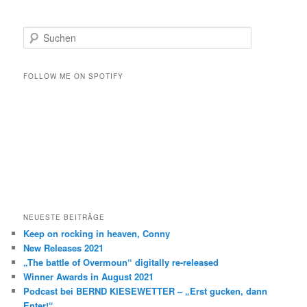
S
u
c
h
FOLLOW ME ON SPOTIFY
e
n
NEUESTE BEITRÄGE
Keep on rocking in heaven, Conny
New Releases 2021
„The battle of Overmoun“ digitally re-released
Winner Awards in August 2021
Podcast bei BERND KIESEWETTER – „Erst gucken, dann
Enter!“