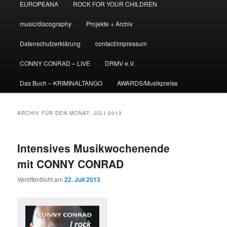
EUROPEANA
ROCK FOR YOUR CHILDREN
music/discography
Projekte + Archiv
Datenschutzerklärung
contact/impressum
CONNY CONRAD – LIVE
DRMV e.V.
Das Buch – KRIMINALTANGO
AWARDS/Musikpreise
ARCHIV FÜR DEN MONAT:
JULI 2013
Intensives Musikwochenende
mit CONNY CONRAD
Veröffentlicht am
22. Juli 2013