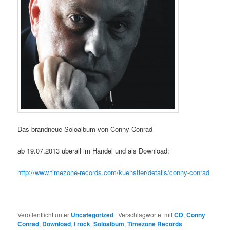
Das brandneue Soloalbum von Conny Conrad
ab 19.07.2013 überall im Handel und als Download:
http://www.timezone-records.com/kuenstler/details/conny-conrad
Veröffentlicht unter
Uncategorized
|
Verschlagwortet mit
CD
,
Conny
Conrad
,
Download
,
I rock
,
Soloalbum
,
Timezone Records