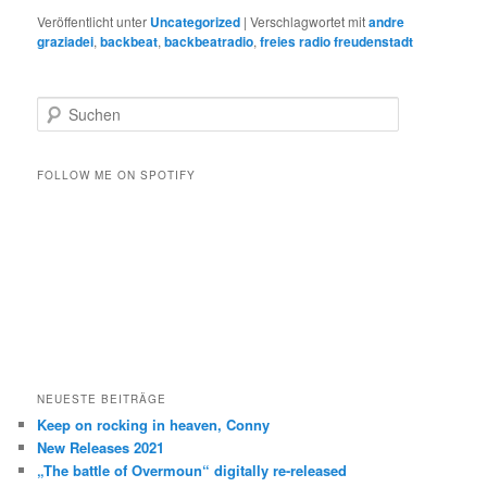
Veröffentlicht unter
Uncategorized
|
Verschlagwortet mit
andre
graziadei
,
backbeat
,
backbeatradio
,
freies radio freudenstadt
S
u
c
h
FOLLOW ME ON SPOTIFY
e
n
NEUESTE BEITRÄGE
Keep on rocking in heaven, Conny
New Releases 2021
„The battle of Overmoun“ digitally re-released