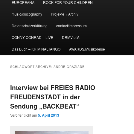
EUROPEANA
ROCK FOR YOUR CHILDREN
music/discography
Projekte + Archiv
Datenschutzerklärung
contact/impressum
CONNY CONRAD – LIVE
DRMV e.V.
Das Buch – KRIMINALTANGO
AWARDS/Musikpreise
SCHLAGWORT-ARCHIVE:
ANDRE GRAZIADEI
Interview bei FREIES RADIO
FREUDENSTADT in der
Sendung „BACKBEAT“
Veröffentlicht am
5. April 2013